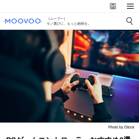
［ムーブー］
モノ選びに、もっと納得を。
Photo by iStock