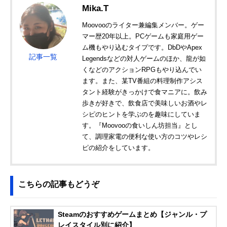
Mika.T
Moovooのライター兼編集メンバー。ゲー
マー歴20年以上。PCゲームも家庭用ゲー
ム機もやり込むタイプです。DbDやApex
記事一覧
Legendsなどの対人ゲームのほか、龍が如
くなどのアクションRPGもやり込んでい
ます。また、某TV番組の料理制作アシス
タント経験がきっかけで食マニアに。飲み
歩きが好きで、飲食店で美味しいお酒やレ
シピのヒントを学ぶのを趣味にしていま
す。『Moovooの食いしん坊担当』とし
て、調理家電の便利な使い方のコツやレシ
ピの紹介をしています。
こちらの記事もどうぞ
Steamのおすすめゲームまとめ【ジャンル・プ
レイスタイル別に紹介】