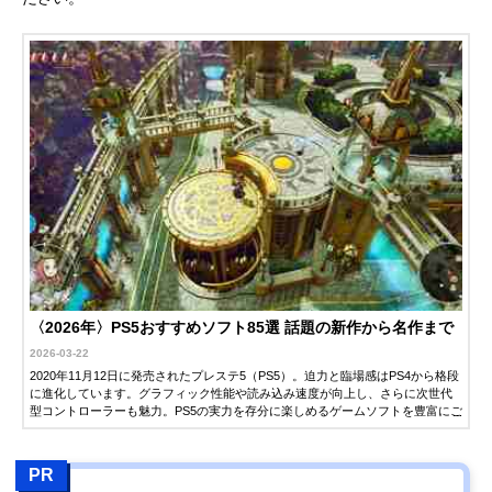
〈2026年〉PS5おすすめソフト85選 話題の新作から名作まで
2026-03-22
2020年11月12日に発売されたプレステ5（PS5）。迫力と臨場感はPS4から格段
に進化しています。グラフィック性能や読み込み速度が向上し、さらに次世代
型コントローラーも魅力。PS5の実力を存分に楽しめるゲームソフトを豊富にご
紹介します。ぜひ最高の1本を見つけてみてください。
PR