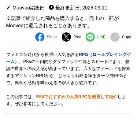
Moovoo編集部
最終更新日: 2026-03-11
※記事で紹介した商品を購入すると、売上の一部が
Moovooに還元されることがあります。
Share
Post
LINE
Copy
ファミコン時代から根強い人気を誇る
RPG（ロールプレイングゲ
ーム）
。PS5の圧倒的なグラフィック性能とスピードにより、物
語の世界への没入感が高まっています。広大なフィールドを探索
するアクションRPGから、じっくり戦略を練るターン制RPGま
で、興奮や感動を味わえるのが大きな魅力です。
この記事では、
PS5でおすすめの人気RPGを厳選して紹介
しま
す。ぜひ参考にしてください。