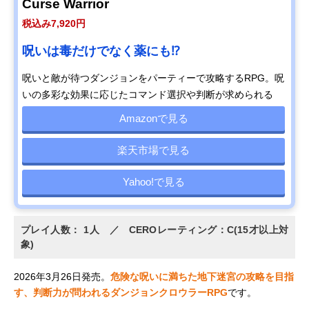
Curse Warrior
税込み7,920円
呪いは毒だけでなく薬にも⁉
呪いと敵が待つダンジョンをパーティーで攻略するRPG。呪
いの多彩な効果に応じたコマンド選択や判断が求められる
Amazonで見る
楽天市場で見る
Yahoo!で見る
プレイ人数： 1人 ／ CEROレーティング：C(15才以上対
象)
2026年3月26日発売。
危険な呪いに満ちた地下迷宮の攻略を目指
す、判断力が問われるダンジョンクロウラーRPG
です。