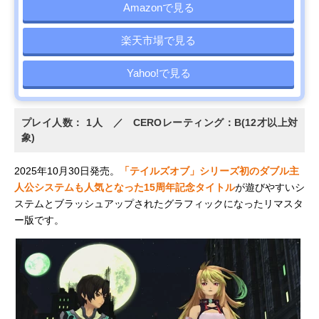
Amazonで見る
楽天市場で見る
Yahoo!で見る
プレイ人数： 1人 ／ CEROレーティング：B(12才以上対
象)
2025年10月30日発売。
「テイルズオブ」シリーズ初のダブル主
人公システムも人気となった15周年記念タイトル
が遊びやすいシ
ステムとブラッシュアップされたグラフィックになったリマスタ
ー版です。