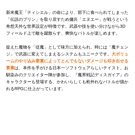
新米魔王「ティシエル」の命により、部下に食べられてしまった
「伝説のプリン」を取り戻すため傭兵「エヌエー」が戦うという
奇想天外な世界設定が特徴です。武器や技を使い分けながら3D
フィールド上で敵を蹴散らす、爽快なバトルが楽しめます。
捉えた魔物を「従魔」として味方に加えられ、時には「魔チェン
ジ」で武器に変えてしまえるシステムもユニークです。
大ボリュ
ームのやり込み要素によってとんでもないダメージも叩き出せる
要素
は、本作を手がける日本一ソフトウェアらしいテイスト。お
馴染みのクリエイター陣が参加し、『魔界戦記ディスガイア』の
キャラクターも登場する、かわいらしくも桁外れなバトルが描か
れるRPGに仕上がっています。