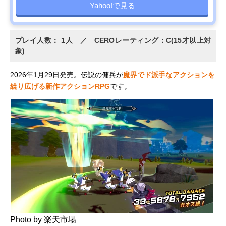
Yahoo!で見る
プレイ人数： 1人 ／ CEROレーティング：C(15才以上対
象)
2026年1月29日発売。伝説の傭兵が
魔界でド派手なアクションを
繰り広げる新作アクションRPG
です。
Photo by 楽天市場