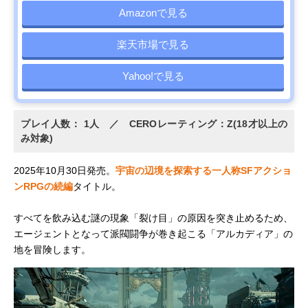
Amazonで見る
楽天市場で見る
Yahoo!で見る
プレイ人数： 1人 ／ CEROレーティング：Z(18才以上の
み対象)
2025年10月30日発売。
宇宙の辺境を探索する一人称SFアクショ
ンRPGの続編
タイトル。
すべてを飲み込む謎の現象「裂け目」の原因を突き止めるため、
エージェントとなって派閥闘争が巻き起こる「アルカディア」の
地を冒険します。