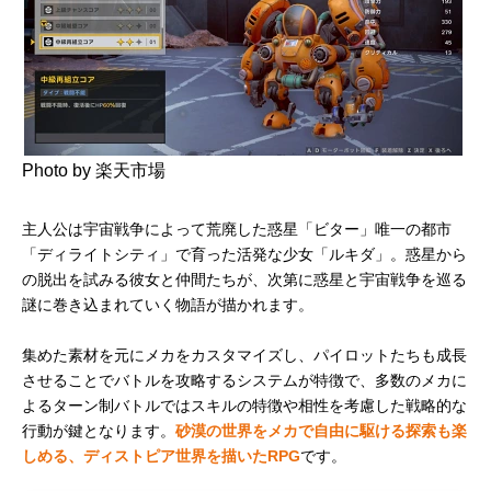
Photo by 楽天市場
主人公は宇宙戦争によって荒廃した惑星「ビター」唯一の都市
「ディライトシティ」で育った活発な少女「ルキダ」。惑星から
の脱出を試みる彼女と仲間たちが、次第に惑星と宇宙戦争を巡る
謎に巻き込まれていく物語が描かれます。
集めた素材を元にメカをカスタマイズし、パイロットたちも成長
させることでバトルを攻略するシステムが特徴で、多数のメカに
よるターン制バトルではスキルの特徴や相性を考慮した戦略的な
行動が鍵となります。
砂漠の世界をメカで自由に駆ける探索も楽
しめる、ディストピア世界を描いたRPG
です。