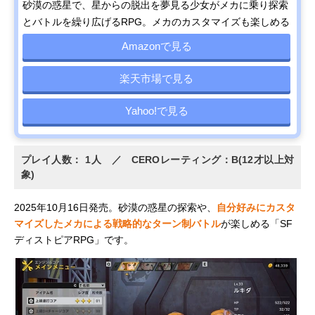
砂漠の惑星で、星からの脱出を夢見る少女がメカに乗り探索
とバトルを繰り広げるRPG。メカのカスタマイズも楽しめる
Amazonで見る
楽天市場で見る
Yahoo!で見る
プレイ人数： 1人 ／ CEROレーティング：B(12才以上対
象)
2025年10月16日発売。砂漠の惑星の探索や、
自分好みにカスタ
マイズしたメカによる戦略的なターン制バトル
が楽しめる「SF
ディストピアRPG」です。