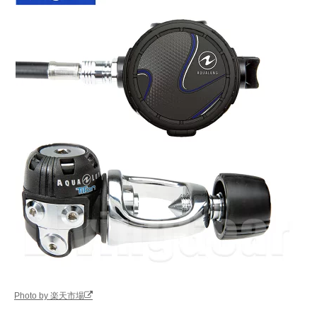
Amazonで見る
MARES(マレス)
多数の独自テクノ
バランスダイヤ
エピック ADJ 82X
ロジーを搭載した
ラム
416262
高性能モデル
楽天市場で見る
Bism(ビーイズム)
くわえやすさと耐
バランスツイン
Amazonで見る
Ti グランドネレウ
久性を両立したチ
ストン
ス Ver.J RX4100
タンレギュレータ
ー
Aqua Lung(アクア
上級ダイバーにも
バランスダイヤ
Amazonで見る
ラング) レジェン
おすすめのハイエ
ラム
ド エリート レギ
ンド仕様
ュレーター
SCUBAPRO(スキ
耐食性と耐久性に
バランスピスト
Amazonで見る
ューバプロ) MK25
優れたフラッグシ
EVO BT/A700 BT
ップモデル
Photo by 楽天市場
CARBON
12770700