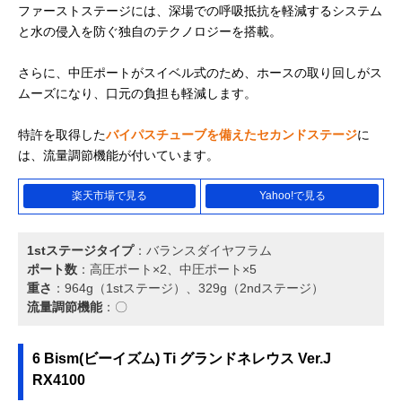
ファーストステージには、深場での呼吸抵抗を軽減するシステム
と水の侵入を防ぐ独自のテクノロジーを搭載。
さらに、中圧ポートがスイベル式のため、ホースの取り回しがス
ムーズになり、口元の負担も軽減します。
特許を取得した
バイパスチューブを備えたセカンドステージ
に
は、流量調節機能が付いています。
楽天市場で見る
Yahoo!で見る
1stステージタイプ
：バランスダイヤフラム
ポート数
：高圧ポート×2、中圧ポート×5
重さ
：964g（1stステージ）、329g（2ndステージ）
流量調節機能
：〇
6 Bism(ビーイズム) Ti グランドネレウス Ver.J
RX4100