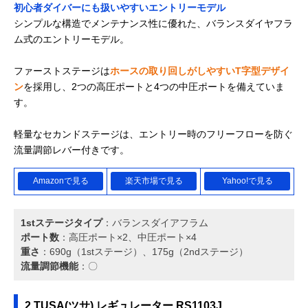
初心者ダイバーにも扱いやすいエントリーモデル
シンプルな構造でメンテナンス性に優れた、バランスダイヤフラ
ム式のエントリーモデル。
ファーストステージは
ホースの取り回しがしやすいT字型デザイ
ン
を採用し、2つの高圧ポートと4つの中圧ポートを備えていま
す。
軽量なセカンドステージは、エントリー時のフリーフローを防ぐ
流量調節レバー付きです。
Amazonで見る
楽天市場で見る
Yahoo!で見る
1stステージタイプ
：バランスダイアフラム
ポート数
：高圧ポート×2、中圧ポート×4
重さ
：690g（1stステージ）、175g（2ndステージ）
流量調節機能
：〇
2 TUSA(ツサ) レギュレーター RS1103J