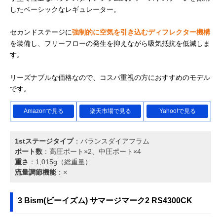
したベーシックなレギュレーター。
セカンドステージに
強制的に空気を引き込むディフレクター機構
を装備し、フリーフローの発生を抑えながら吸気抵抗を低減しま
す。
リーズナブルな価格なので、コスパ重視の方におすすめのモデル
です。
Amazonで見る
楽天市場で見る
Yahoo!で見る
1stステージタイプ
：バランスダイアフラム
ポート数
：高圧ポート×2、中圧ポート×4
重さ
：1,015g（総重量）
流量調節機能
：×
3 Bism(ビーイズム) サマージマーク2 RS4300CK