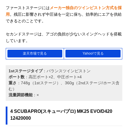
ファーストステージには
メーカー独自のツインピストン方式を採
用
。残圧に影響されず中圧値を一定に保ち、効率的にエアを供給
できるとのことです。
セカンドステージは、アゴの負担が少ないスイングヘッドを搭載
しています。
楽天市場で見る
Yahoo!で見る
1stステージタイプ
：バランスツインピストン
ポート数
：高圧ポート×2、中圧ポート×4
重さ
：748g（1stステージ）、360g（2ndステージ/ホース含
む）
流量調節機能
：×
4 SCUBAPRO(スキューバプロ) MK25 EVO/D420
12420000