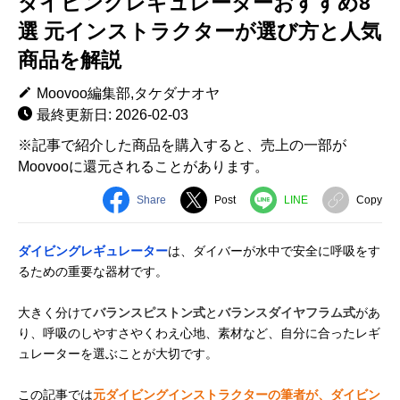
ダイビングレギュレーターおすすめ8
選 元インストラクターが選び方と人気
商品を解説
Moovoo編集部,タケダナオヤ
最終更新日: 2026-02-03
※記事で紹介した商品を購入すると、売上の一部が
Moovooに還元されることがあります。
Share
Post
LINE
Copy
ダイビングレギュレーター
は、ダイバーが水中で安全に呼吸をす
るための重要な器材です。
大きく分けて
バランスピストン式
と
バランスダイヤフラム式
があ
り、呼吸のしやすさやくわえ心地、素材など、自分に合ったレギ
ュレーターを選ぶことが大切です。
この記事では
元ダイビングインストラクターの筆者が、ダイビン