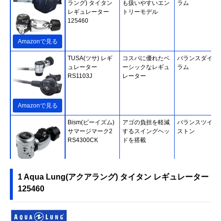
ラング) タイタン
も扱いやすいエン
ラム
レギュレーター
トリーモデル
125460
Amazonで見る
TUSA(ツサ) レギ
コスパに優れたベ
バランスダイア
ュレーター
ーシックなレギュ
ラム
RS1103J
レーター
Amazonで見る
Bism(ビーイズム)
アゴの負担を軽減
バランスツイン
サマージマーク2
するスイングヘッ
ストン
RS4300CK
ドを搭載
楽天市場で見る
1 Aqua Lung(アクアラング) タイタン レギュレーター
125460
SCUBAPRO(スキ
ユニークなデザイ
バランスピスト
ューバプロ) MK25
ンを採用したセカ
EVO/D420
ンドステージ
12420000