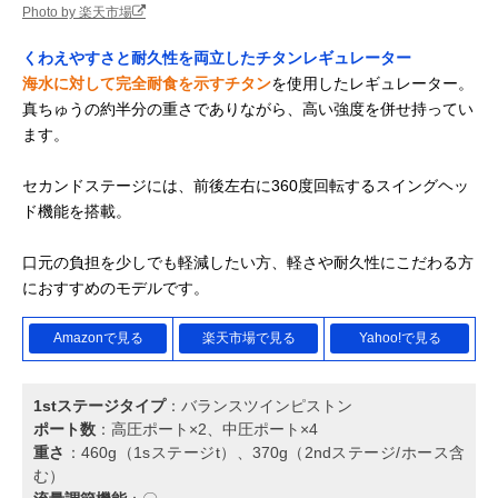
Photo by 楽天市場
くわえやすさと耐久性を両立したチタンレギュレーター
海水に対して完全耐食を示すチタン
を使用したレギュレーター。
真ちゅうの約半分の重さでありながら、高い強度を併せ持ってい
ます。
セカンドステージには、前後左右に360度回転するスイングヘッ
ド機能を搭載。
口元の負担を少しでも軽減したい方、軽さや耐久性にこだわる方
におすすめのモデルです。
Amazonで見る
楽天市場で見る
Yahoo!で見る
1stステージタイプ
：バランスツインピストン
ポート数
：高圧ポート×2、中圧ポート×4
重さ
：460g（1sステージt）、370g（2ndステージ/ホース含
む）