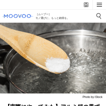
［ムーブー］
モノ選びに、もっと納得を。
Photo by iStock