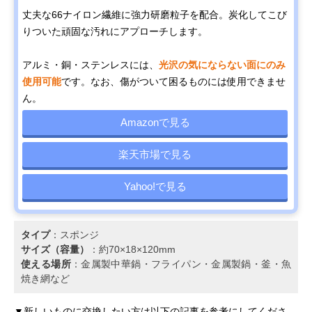
丈夫な66ナイロン繊維に強力研磨粒子を配合。炭化してこび
りついた頑固な汚れにアプローチします。
アルミ・銅・ステンレスには、
光沢の気にならない面にのみ
使用可能
です。なお、傷がついて困るものには使用できませ
ん。
Amazonで見る
楽天市場で見る
Yahoo!で見る
タイプ
：スポンジ
サイズ（容量）
：約70×18×120mm
使える場所
：金属製中華鍋・フライパン・金属製鍋・釜・魚
焼き網など
▼新しいものに交換したい方は以下の記事を参考にしてくださ