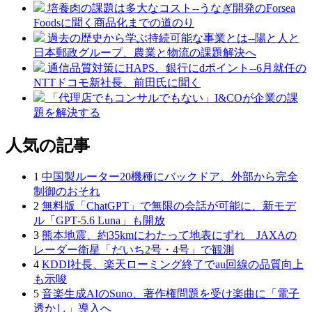
培養肉の課題は多大なコスト--うなぎ開発のForsea
Foodsに聞く商品化までの道のり
過去の歴史から学ぶ持続可能な事業とは--陽と人と
日本郵政グループ、農業と物流の課題解決へ
通信品質対策にHAPS、銀行にdポイント--6月就任の
NTTドコモ新社長、前田氏に聞く
「代理店でもコンサルでもない」I&COが企業の課
題を解決する
人気の記事
1
中国製ルーター20機種にバックドア、外部から完全
制御のおそれ
2
無料版「ChatGPT」で無限の会話が可能に、新モデ
ル「GPT‑5.6 Luna」も開放
3
熊本地震、約35kmにわたって地表にずれ JAXAの
レーダー衛星「だいち2号・4号」で観測
4
KDDI社長、楽天ローミング終了でau回線の品質向上
も示唆
5
音楽生成AIのSuno、著作権問題を受け楽曲に「電子
透かし」導入へ