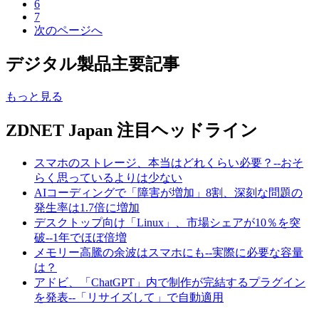
6
7
次のページへ
デジタル製品主要記事
もっと見る
ZDNET Japan 注目ヘッドライン
スマホのストレージ、本当はどれくらい必要？--おそ
らく思っているよりは少ない
AIコーディングで「障害が増加」8割、深刻な問題の
発生率は1.7倍に増加
デスクトップ向け「Linux」、市場シェアが10％を突
破--1年でほぼ倍増
メモリー高騰の余波はスマホにも--実際に必要な容量
は？
アドビ、「ChatGPT」内で制作が完結するプラグイン
を発表--「リサイズして」で自動適用