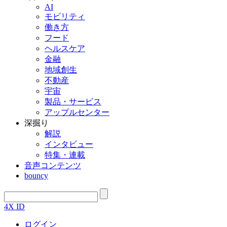
AI
モビリティ
働き方
フード
ヘルスケア
金融
地域創生
不動産
宇宙
製品・サービス
アップルセンター
深掘り
解説
インタビュー
特集・連載
音声コンテンツ
bouncy
4X ID
ログイン