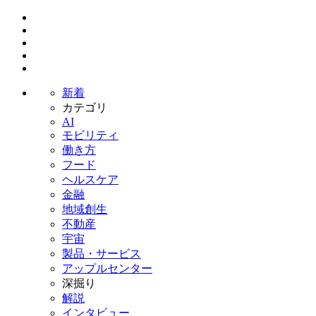
新着
カテゴリ
AI
モビリティ
働き方
フード
ヘルスケア
金融
地域創生
不動産
宇宙
製品・サービス
アップルセンター
深掘り
解説
インタビュー