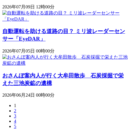
2026年07月09日 12時00分
自動運転を助ける道路の目？ ミリ波レーダーセン
サー「EyeDAR」
2026年07月05日 00時00分
おさんぽ案内人が行く大牟田散歩 石炭採掘で栄
えた三池炭鉱の遺構
2026年06月24日 00時00分
1
2
3
4
5