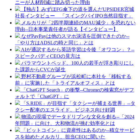
ニーが人材削減に踏み切った理由
【独占】みずほFG傘下の道を選んだUPSIDER宮城
社長インタビュー 「スイングバイIPO当然目指す」
メルカリが「2四半期連続のMAU減少」を恐れない
理由--日本事業責任者が語る【インタビュー】
なぜPayPayは他のスマホ決済を圧倒できたのか--
「やり方はADSLの時と同じ」とは
AIが通訳するから英語学習は今後「オワコン」？--
スピークバディCEOの見方は
パラマウントベッド、100人の若手が浮き彫りにし
た課題からCVCが誕生
野村不動産グループが浜松町に本社を「移転する
前」に実施した「トライアルオフィス」とは
「ChatGPT Search」の衝撃--Chromeの検索窓がデフ
ォルトで「ChatGPT」に
「S.RIDE」が目指す「タクシーが捕まる世界」--タ
クシー配車のエスライド、ビジネス向け好調
物流の現場でデータドリブンな文化を創る--「2024
年問題」に向け、大和物流が挑む効率化とは
「ビットコイン」に資産性はあるのか--積立サービ
スを始めたメルカリ、担当CEOに聞いた