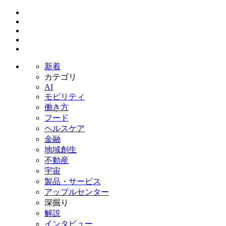
新着
カテゴリ
AI
モビリティ
働き方
フード
ヘルスケア
金融
地域創生
不動産
宇宙
製品・サービス
アップルセンター
深掘り
解説
インタビュー