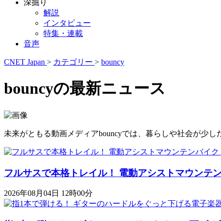
深掘り
解説
インタビュー
特集・連載
音声
CNET Japan
>
カテゴリー
>
bouncy
bouncyの最新ニュース
未来がともる動画メディアbouncyでは、暮らしや社会が
フルサスで本格トレイル！ 電動アシストマウンテンバイク「K
2026年08月04日 12時00分