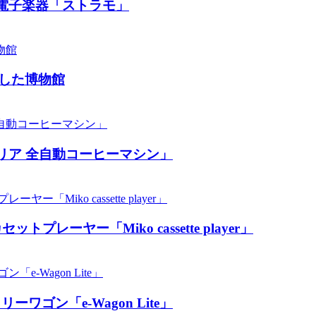
電子楽器「ストラモ」
した博物館
リア 全自動コーヒーマシン」
ーヤー「Miko cassette player」
ン「​​e-Wagon Lite」