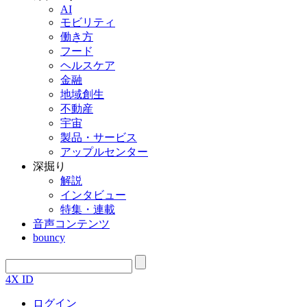
AI
モビリティ
働き方
フード
ヘルスケア
金融
地域創生
不動産
宇宙
製品・サービス
アップルセンター
深掘り
解説
インタビュー
特集・連載
音声コンテンツ
bouncy
4X ID
ログイン