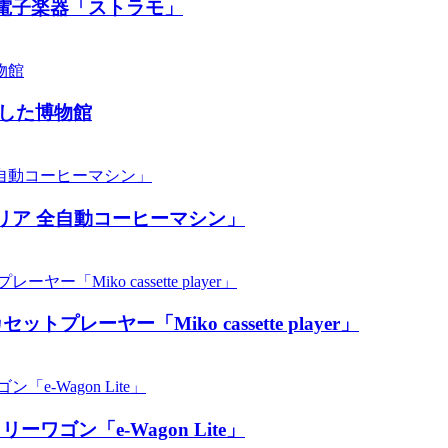
電子楽器「ストラモ」
した博物館
リア 全自動コーヒーマシン」
ーヤー「Miko cassette player」
ン「​​e-Wagon Lite」