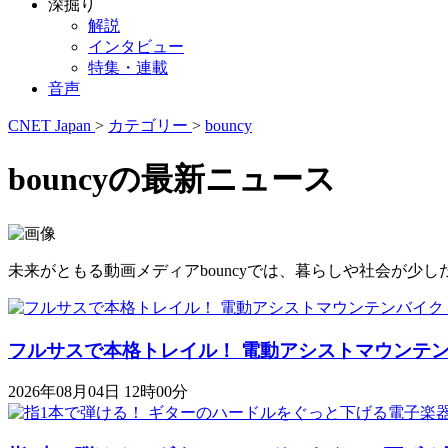
深掘り
解説
インタビュー
特集・連載
音声
CNET Japan
>
カテゴリー
>
bouncy
bouncyの最新ニュース
未来がともる動画メディアbouncyでは、暮らしや社会が
フルサスで本格トレイル！ 電動アシストマウンテンバイク「K
2026年08月04日 12時00分