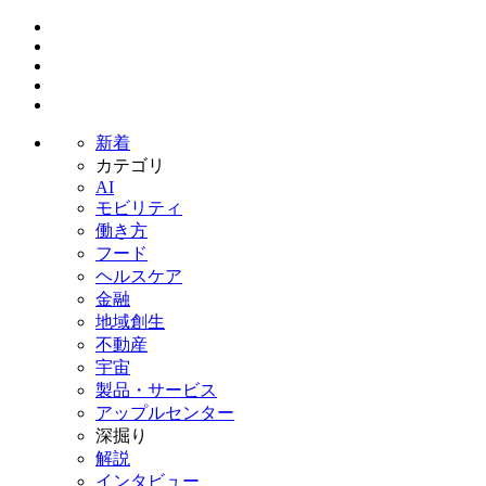
新着
カテゴリ
AI
モビリティ
働き方
フード
ヘルスケア
金融
地域創生
不動産
宇宙
製品・サービス
アップルセンター
深掘り
解説
インタビュー