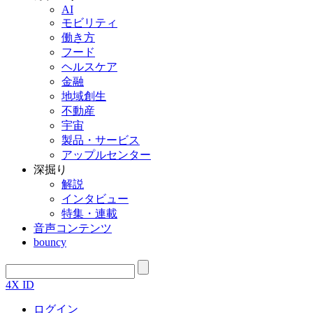
AI
モビリティ
働き方
フード
ヘルスケア
金融
地域創生
不動産
宇宙
製品・サービス
アップルセンター
深掘り
解説
インタビュー
特集・連載
音声コンテンツ
bouncy
4X ID
ログイン