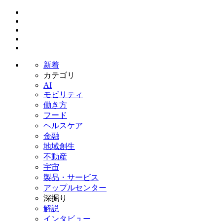
新着
カテゴリ
AI
モビリティ
働き方
フード
ヘルスケア
金融
地域創生
不動産
宇宙
製品・サービス
アップルセンター
深掘り
解説
インタビュー