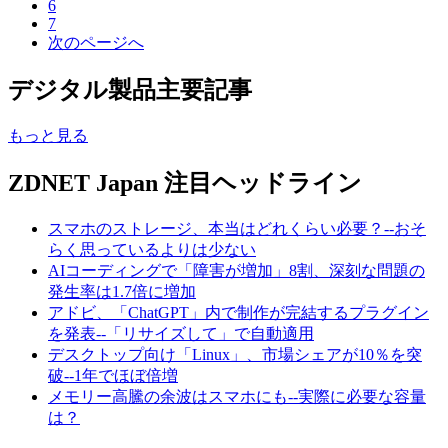
6
7
次のページへ
デジタル製品主要記事
もっと見る
ZDNET Japan 注目ヘッドライン
スマホのストレージ、本当はどれくらい必要？--おそ
らく思っているよりは少ない
AIコーディングで「障害が増加」8割、深刻な問題の
発生率は1.7倍に増加
アドビ、「ChatGPT」内で制作が完結するプラグイン
を発表--「リサイズして」で自動適用
デスクトップ向け「Linux」、市場シェアが10％を突
破--1年でほぼ倍増
メモリー高騰の余波はスマホにも--実際に必要な容量
は？