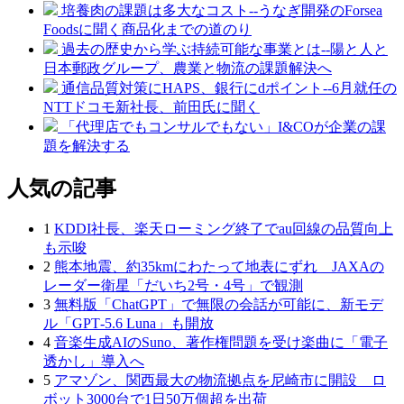
培養肉の課題は多大なコスト--うなぎ開発のForsea
Foodsに聞く商品化までの道のり
過去の歴史から学ぶ持続可能な事業とは--陽と人と
日本郵政グループ、農業と物流の課題解決へ
通信品質対策にHAPS、銀行にdポイント--6月就任の
NTTドコモ新社長、前田氏に聞く
「代理店でもコンサルでもない」I&COが企業の課
題を解決する
人気の記事
1
KDDI社長、楽天ローミング終了でau回線の品質向上
も示唆
2
熊本地震、約35kmにわたって地表にずれ JAXAの
レーダー衛星「だいち2号・4号」で観測
3
無料版「ChatGPT」で無限の会話が可能に、新モデ
ル「GPT‑5.6 Luna」も開放
4
音楽生成AIのSuno、著作権問題を受け楽曲に「電子
透かし」導入へ
5
アマゾン、関西最大の物流拠点を尼崎市に開設 ロ
ボット3000台で1日50万個超を出荷