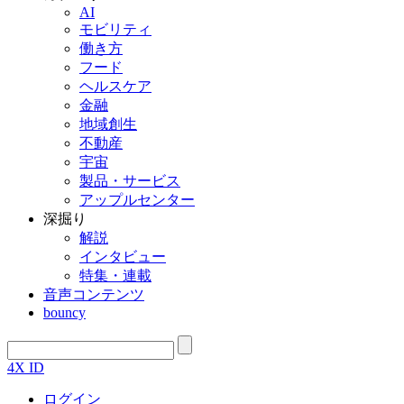
AI
モビリティ
働き方
フード
ヘルスケア
金融
地域創生
不動産
宇宙
製品・サービス
アップルセンター
深掘り
解説
インタビュー
特集・連載
音声コンテンツ
bouncy
4X ID
ログイン