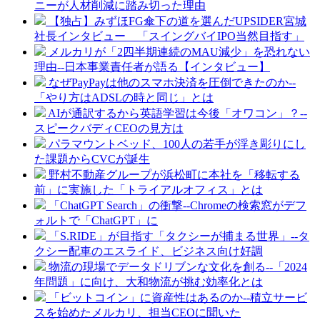
ニーが人材削減に踏み切った理由
【独占】みずほFG傘下の道を選んだUPSIDER宮城
社長インタビュー 「スイングバイIPO当然目指す」
メルカリが「2四半期連続のMAU減少」を恐れない
理由--日本事業責任者が語る【インタビュー】
なぜPayPayは他のスマホ決済を圧倒できたのか--
「やり方はADSLの時と同じ」とは
AIが通訳するから英語学習は今後「オワコン」？--
スピークバディCEOの見方は
パラマウントベッド、100人の若手が浮き彫りにし
た課題からCVCが誕生
野村不動産グループが浜松町に本社を「移転する
前」に実施した「トライアルオフィス」とは
「ChatGPT Search」の衝撃--Chromeの検索窓がデフ
ォルトで「ChatGPT」に
「S.RIDE」が目指す「タクシーが捕まる世界」--タ
クシー配車のエスライド、ビジネス向け好調
物流の現場でデータドリブンな文化を創る--「2024
年問題」に向け、大和物流が挑む効率化とは
「ビットコイン」に資産性はあるのか--積立サービ
スを始めたメルカリ、担当CEOに聞いた