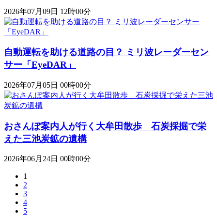
2026年07月09日 12時00分
自動運転を助ける道路の目？ ミリ波レーダーセン
サー「EyeDAR」
2026年07月05日 00時00分
おさんぽ案内人が行く大牟田散歩 石炭採掘で栄
えた三池炭鉱の遺構
2026年06月24日 00時00分
1
2
3
4
5