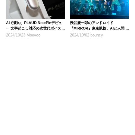
AIで要約、PLAUD NotePinデビュ
渋谷慶一郎のアンドロイド
ー 文字起こし対応の次世代ボイスレ
『MIRROR』東京凱旋、AIと人間の
コーダー
全く新しいオーケストラの姿
2024/10/23 Moovoo
2024/10/02 bouncy