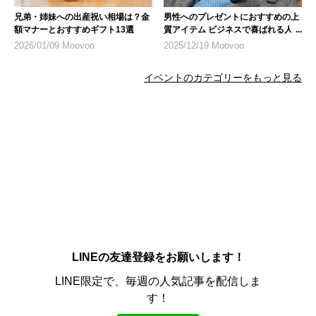
兄弟・姉妹への出産祝い相場は？金
男性へのプレゼントにおすすめの上
額マナーとおすすめギフト13選
質アイテム ビジネスで喜ばれる人気
商品
2026/01/09 Moovoo
2025/12/19 Moovoo
イベントのカテゴリーをもっと見る
LINEの友達登録をお願いします！
LINE限定で、毎週の人気記事を配信しま
す！