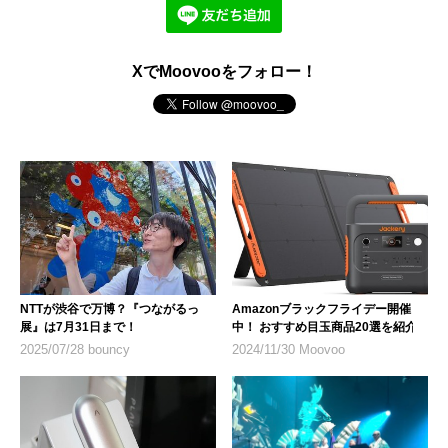
XでMoovooをフォロー！
NTTが渋谷で万博？『つながるっ
Amazonブラックフライデー開催
展』は7月31日まで！
中！ おすすめ目玉商品20選を紹介
2025/07/28 bouncy
2024/11/30 Moovoo