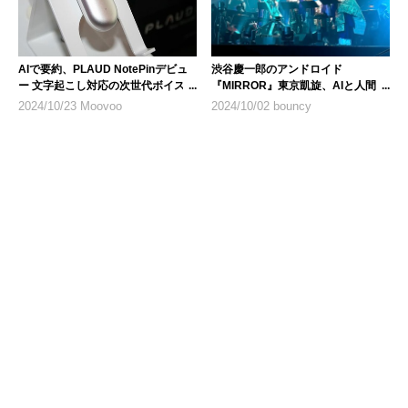
AIで要約、PLAUD NotePinデビュ
渋谷慶一郎のアンドロイド
ー 文字起こし対応の次世代ボイスレ
『MIRROR』東京凱旋、AIと人間の
コーダー
全く新しいオーケストラの姿
2024/10/23 Moovoo
2024/10/02 bouncy