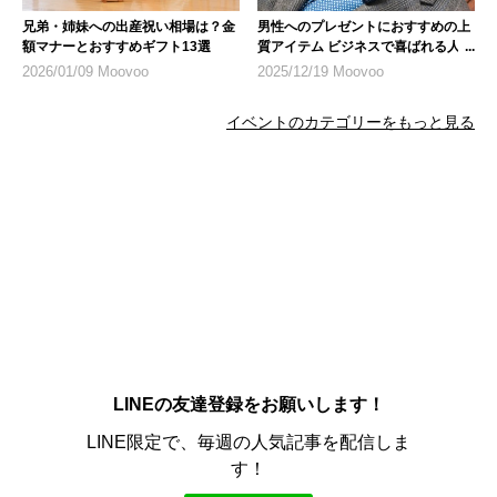
兄弟・姉妹への出産祝い相場は？金
男性へのプレゼントにおすすめの上
額マナーとおすすめギフト13選
質アイテム ビジネスで喜ばれる人気
商品
2026/01/09 Moovoo
2025/12/19 Moovoo
イベントのカテゴリーをもっと見る
LINEの友達登録をお願いします！
LINE限定で、毎週の人気記事を配信しま
す！