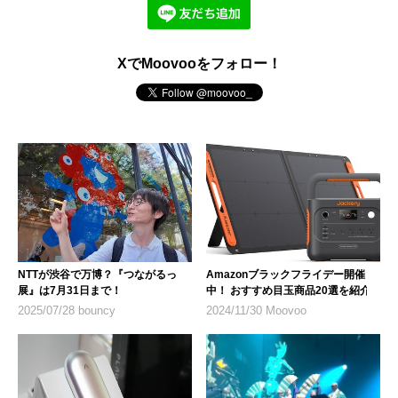
XでMoovooをフォロー！
NTTが渋谷で万博？『つながるっ
Amazonブラックフライデー開催
展』は7月31日まで！
中！ おすすめ目玉商品20選を紹介
2025/07/28 bouncy
2024/11/30 Moovoo