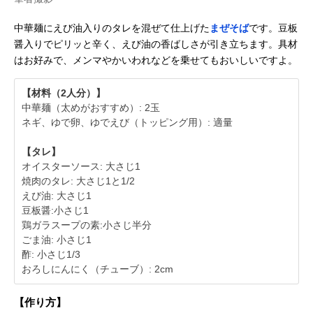
中華麺にえび油入りのタレを混ぜて仕上げた
まぜそば
です。豆板
醤入りでピリッと辛く、えび油の香ばしさが引き立ちます。具材
はお好みで、メンマやかいわれなどを乗せてもおいしいですよ。
【材料（2人分）】
中華麺（太めがおすすめ）: 2玉
ネギ、ゆで卵、ゆでえび（トッピング用）: 適量
【タレ】
オイスターソース: 大さじ1
焼肉のタレ: 大さじ1と1/2
えび油: 大さじ1
豆板醤:小さじ1
鶏ガラスープの素:小さじ半分
ごま油: 小さじ1
酢: 小さじ1/3
おろしにんにく（チューブ）: 2cm
【作り方】