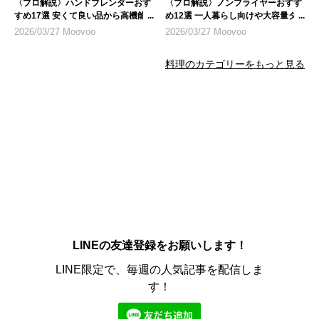
〈プロ解説〉ハンドブレンダーおす
〈プロ解説〉ノンフライヤーおすす
すめ17選 安くて良い品から高機能
め12選 一人暮らし向けや大容量タ
モデルまで
イプも
2026/03/27 Moovoo
2026/03/27 Moovoo
料理のカテゴリーをもっと見る
LINEの友達登録をお願いします！
LINE限定で、毎週の人気記事を配信しま
す！