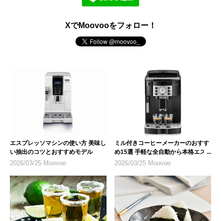
XでMoovooをフォロー！
エスプレッソマシンの使い方 美味し
ミル付きコーヒーメーカーのおすす
い抽出のコツとおすすめモデル
め15選 手軽な全自動から本格エス
プレッソまで
2026/03/25 Moovoo
2026/03/25 Moovoo