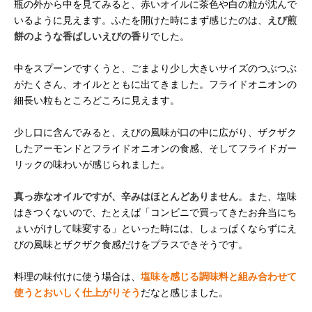
瓶の外から中を見てみると、赤いオイルに茶色や白の粒が沈んで
いるように見えます。ふたを開けた時にまず感じたのは、
えび煎
餅のような香ばしいえびの香り
でした。
中をスプーンですくうと、ごまより少し大きいサイズのつぶつぶ
がたくさん、オイルとともに出てきました。フライドオニオンの
細長い粒もところどころに見えます。
少し口に含んでみると、えびの風味が口の中に広がり、ザクザク
したアーモンドとフライドオニオンの食感、そしてフライドガー
リックの味わいが感じられました。
真っ赤なオイルですが、辛みはほとんどありません
。また、塩味
はきつくないので、たとえば「コンビニで買ってきたお弁当にち
ょいがけして味変する」といった時には、しょっぱくならずにえ
びの風味とザクザク食感だけをプラスできそうです。
料理の味付けに使う場合は、
塩味を感じる調味料と組み合わせて
使うとおいしく仕上がりそう
だなと感じました。