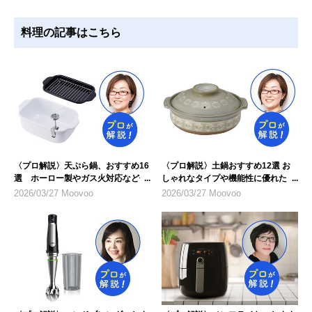
料理の記事はこちら
〈プロ解説〉天ぷら鍋、おすすめ16
〈プロ解説〉土鍋おすすめ12選 お
選 ホーロー製やガス火対応など仕
しゃれなタイプや機能性に優れたも
様に注目
のを紹介
2026/03/27 Moovoo
2026/03/27 Moovoo