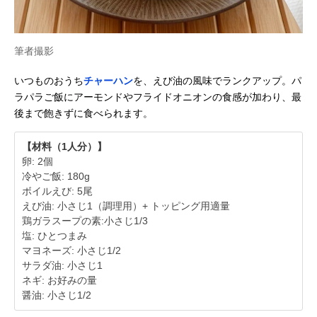
筆者撮影
いつものおうち
チャーハン
を、えび油の風味でランクアップ。パ
ラパラご飯にアーモンドやフライドオニオンの食感が加わり、最
後まで飽きずに食べられます。
【材料（1人分）】
卵: 2個
冷やご飯: 180g
ボイルえび: 5尾
えび油: 小さじ1（調理用）+ トッピング用適量
鶏ガラスープの素:小さじ1/3
塩: ひとつまみ
マヨネーズ: 小さじ1/2
サラダ油: 小さじ1
ネギ: お好みの量
醤油: 小さじ1/2