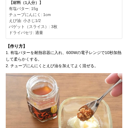
【材料（1人分）】
有塩バター: 15g
チューブにんにく: 1cm
えび油: 小さじ1/2
バゲット（スライス）: 3枚
ドライパセリ: 適量
【作り方】
1. 有塩バターを耐熱容器に入れ、600Wの電子レンジで10秒加熱
して柔らかくする。
2. チューブにんにくとえび油を加えてよく混ぜる。