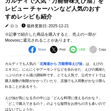
カルディで人気「万能香味えび油」を
レビュー チャーハンなど人気のおす
すめレシピも紹介
ロコ
最終更新日: 2025-12-21
※記事で紹介した商品を購入すると、売上の一部が
Moovooに還元されることがあります。
Share
Post
LINE
Copy
カルディでも人気の「
北海道から 万能香味えび油
」は、えびの
エキスに、にんにくやアーモンドなどを合わせた、えびの風味た
っぷりのオイル漬け調味料です。とても人気で、公式サイトでは
購入個数の制限がかかっていたり、店舗でも入荷数がかなり限ら
れることがあるそう。
えび油が気になる方の中には「どんな料理に使えるのかな？」
「どこで購入できるの？」のような疑問をお持ちの方も多いので
はないでしょうか。