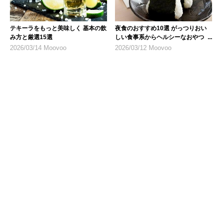
テキーラをもっと美味しく 基本の飲
夜食のおすすめ10選 がっつりおい
み方と厳選15選
しい食事系からヘルシーなおやつま
で
2026/03/14 Moovoo
2026/03/12 Moovoo