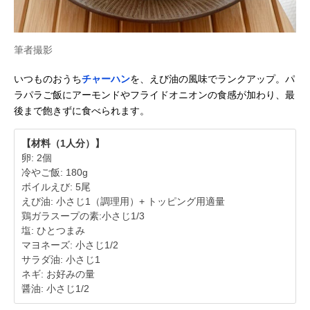
筆者撮影
いつものおうち
チャーハン
を、えび油の風味でランクアップ。パ
ラパラご飯にアーモンドやフライドオニオンの食感が加わり、最
後まで飽きずに食べられます。
【材料（1人分）】
卵: 2個
冷やご飯: 180g
ボイルえび: 5尾
えび油: 小さじ1（調理用）+ トッピング用適量
鶏ガラスープの素:小さじ1/3
塩: ひとつまみ
マヨネーズ: 小さじ1/2
サラダ油: 小さじ1
ネギ: お好みの量
醤油: 小さじ1/2