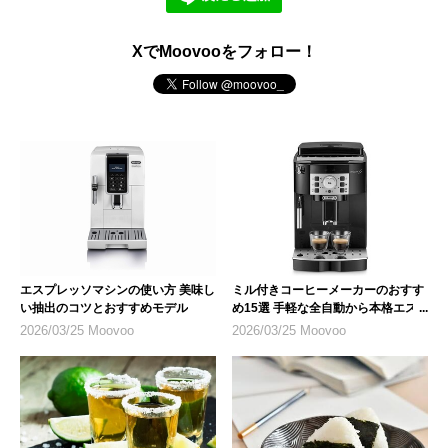
XでMoovooをフォロー！
エスプレッソマシンの使い方 美味し
ミル付きコーヒーメーカーのおすす
い抽出のコツとおすすめモデル
め15選 手軽な全自動から本格エス
プレッソまで
2026/03/25 Moovoo
2026/03/25 Moovoo