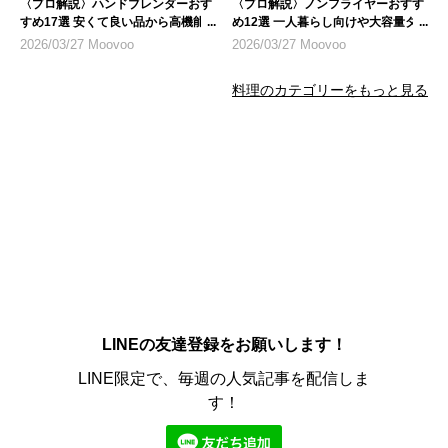
〈プロ解説〉ハンドブレンダーおす
〈プロ解説〉ノンフライヤーおすす
すめ17選 安くて良い品から高機能
め12選 一人暮らし向けや大容量タ
モデルまで
イプも
2026/03/27 Moovoo
2026/03/27 Moovoo
料理のカテゴリーをもっと見る
LINEの友達登録をお願いします！
LINE限定で、毎週の人気記事を配信しま
す！