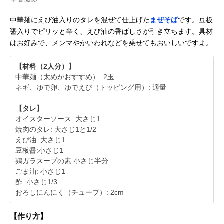
中華麺にえび油入りのタレを混ぜて仕上げた
まぜそば
です。豆板
醤入りでピリッと辛く、えび油の香ばしさが引き立ちます。具材
はお好みで、メンマやかいわれなどを乗せてもおいしいですよ。
【材料（2人分）】
中華麺（太めがおすすめ）: 2玉
ネギ、ゆで卵、ゆでえび（トッピング用）: 適量
【タレ】
オイスターソース: 大さじ1
焼肉のタレ: 大さじ1と1/2
えび油: 大さじ1
豆板醤:小さじ1
鶏ガラスープの素:小さじ半分
ごま油: 小さじ1
酢: 小さじ1/3
おろしにんにく（チューブ）: 2cm
【作り方】