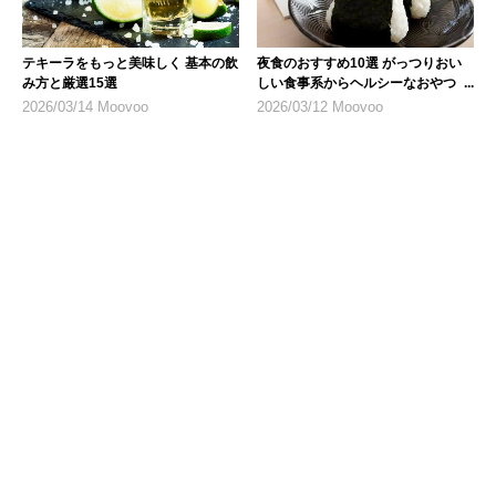
テキーラをもっと美味しく 基本の飲
夜食のおすすめ10選 がっつりおい
み方と厳選15選
しい食事系からヘルシーなおやつま
で
2026/03/14 Moovoo
2026/03/12 Moovoo