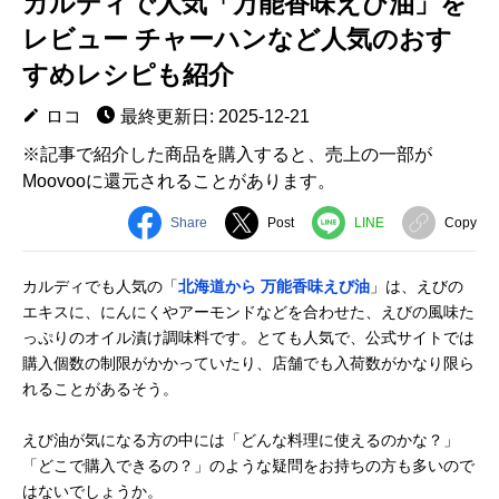
カルディで人気「万能香味えび油」を
レビュー チャーハンなど人気のおす
すめレシピも紹介
ロコ
最終更新日: 2025-12-21
※記事で紹介した商品を購入すると、売上の一部が
Moovooに還元されることがあります。
Share
Post
LINE
Copy
カルディでも人気の「
北海道から 万能香味えび油
」は、えびの
エキスに、にんにくやアーモンドなどを合わせた、えびの風味た
っぷりのオイル漬け調味料です。とても人気で、公式サイトでは
購入個数の制限がかかっていたり、店舗でも入荷数がかなり限ら
れることがあるそう。
えび油が気になる方の中には「どんな料理に使えるのかな？」
「どこで購入できるの？」のような疑問をお持ちの方も多いので
はないでしょうか。