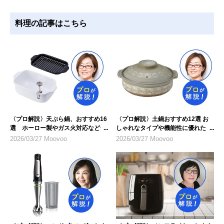
料理の記事はこちら
〈プロ解説〉天ぷら鍋、おすすめ16
〈プロ解説〉土鍋おすすめ12選 お
選 ホーロー製やガス火対応など仕
しゃれなタイプや機能性に優れたも
様に注目
のを紹介
2026/03/27 Moovoo
2026/03/27 Moovoo