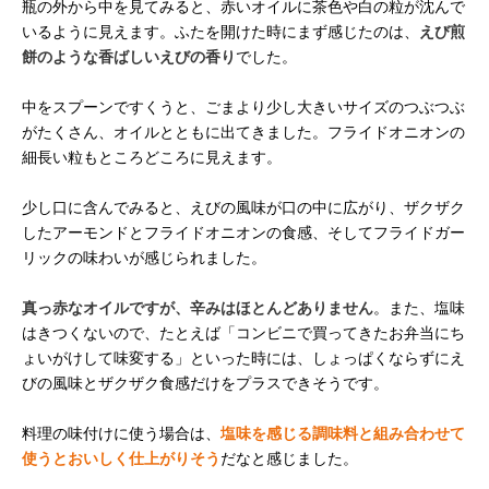
瓶の外から中を見てみると、赤いオイルに茶色や白の粒が沈んで
いるように見えます。ふたを開けた時にまず感じたのは、
えび煎
餅のような香ばしいえびの香り
でした。
中をスプーンですくうと、ごまより少し大きいサイズのつぶつぶ
がたくさん、オイルとともに出てきました。フライドオニオンの
細長い粒もところどころに見えます。
少し口に含んでみると、えびの風味が口の中に広がり、ザクザク
したアーモンドとフライドオニオンの食感、そしてフライドガー
リックの味わいが感じられました。
真っ赤なオイルですが、辛みはほとんどありません
。また、塩味
はきつくないので、たとえば「コンビニで買ってきたお弁当にち
ょいがけして味変する」といった時には、しょっぱくならずにえ
びの風味とザクザク食感だけをプラスできそうです。
料理の味付けに使う場合は、
塩味を感じる調味料と組み合わせて
使うとおいしく仕上がりそう
だなと感じました。