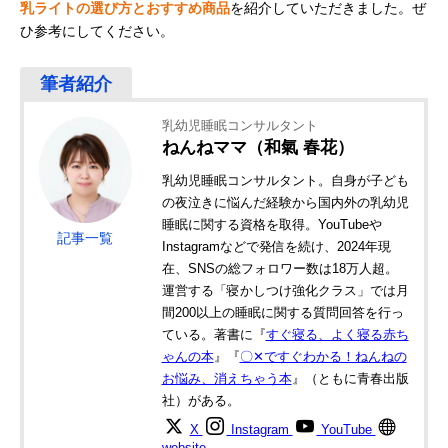
乳ライトの選び方とおすすめ商品
を紹介していただきました。ぜ
ひ参考にしてください。
乳幼児睡眠コンサルタント
ねんねママ（和氣 春花）
乳幼児睡眠コンサルタント。自身が子ども
の夜泣きに悩んだ経験から国内外の乳幼児
睡眠に関する資格を取得。YouTubeや
記事一覧
Instagramなどで発信を続け、2024年現
在、SNSの総フォロワー数は18万人超。
運営する「寝かしつけ強化クラス」では月
間200以上の睡眠に関する質問回答を行っ
ている。著書に『
すぐ寝る、よく寝る赤ち
ゃんの本
』『
〇✕ですぐわかる！ねんねの
お悩み、消えちゃう本
』（ともに青春出版
社）がある。
X
Instagram
YouTube
website