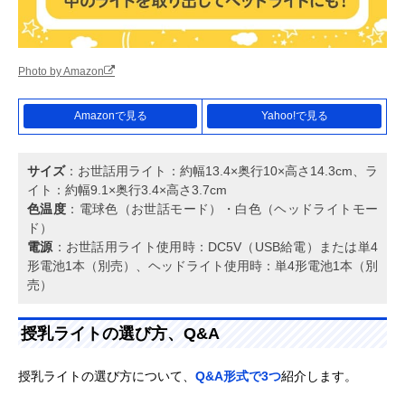
Photo by Amazon
Amazonで見る
Yahoo!で見る
サイズ
：お世話用ライト：約幅13.4×奥行10×高さ14.3cm、ラ
イト：約幅9.1×奥行3.4×高さ3.7cm
色温度
：電球色（お世話モード）・白色（ヘッドライトモー
ド）
電源
：お世話用ライト使用時：DC5V（USB給電）または単4
形電池1本（別売）、ヘッドライト使用時：単4形電池1本（別
売）
授乳ライトの選び方、Q&A
授乳ライトの選び方について、
Q&A形式で3つ
紹介します。