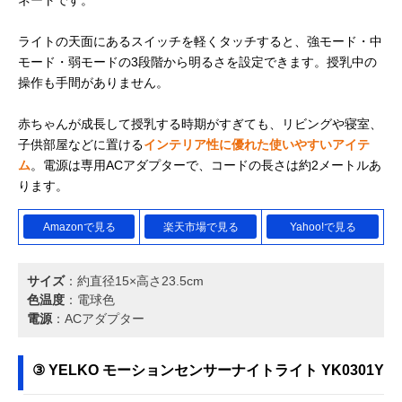
ライトの天面にあるスイッチを軽くタッチすると、強モード・中
モード・弱モードの3段階から明るさを設定できます。授乳中の
操作も手間がありません。
赤ちゃんが成長して授乳する時期がすぎても、リビングや寝室、
子供部屋などに置ける
インテリア性に優れた使いやすいアイテ
ム
。電源は専用ACアダプターで、コードの長さは約2メートルあ
ります。
Amazonで見る
楽天市場で見る
Yahoo!で見る
サイズ
：約直径15×高さ23.5cm
色温度
：電球色
電源
：ACアダプター
③ YELKO モーションセンサーナイトライト YK0301Y