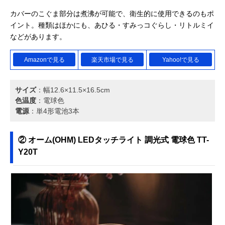
カバーのこぐま部分は煮沸が可能で、衛生的に使用できるのもポ
イント。種類はほかにも、あひる・すみっコぐらし・リトルミイ
などがあります。
Amazonで見る
楽天市場で見る
Yahoo!で見る
サイズ
：幅12.6×11.5×16.5cm
色温度
：電球色
電源
：単4形電池3本
② オーム(OHM) LEDタッチライト 調光式 電球色 TT-
Y20T