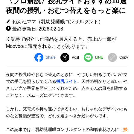
〈プロ解説〉授乳ライトおすすめ10選
夜間の授乳・おむつ替えをもっと楽に
ねんねママ（乳幼児睡眠コンサルタント）
最終更新日: 2026-02-18
※記事で紹介した商品を購入すると、売上の一部が
Moovooに還元されることがあります。
Share
Post
LINE
Copy
夜間の授乳時やおむつ替えのときに、やさしい明るさでパパやマ
マの手元を照らしてくれる
授乳ライト
。天井の明かりと違い、や
さしい光で手元を照らしてくれるため、赤ちゃんの目を刺激する
ことなく、スムーズにケアできます。
しかし、充電式や持ち運びできるもの、おしゃれなデザインのも
のなど種類が豊富で、どれを選ぶべきか迷いがちです。
この記事では、
乳幼児睡眠コンサルタントの和氣春花さん
に、
授