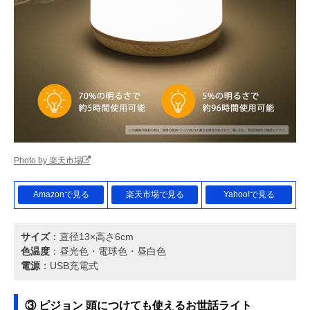
Photo by 楽天市場
Amazonで見る
楽天市場で見る
Yahoo!で見る
サイズ
：直径13×高さ6cm
色温度
：昼光色・電球色・昼白色
電源
：USB充電式
③ ピジョン 頭につけても使えるお世話ライト