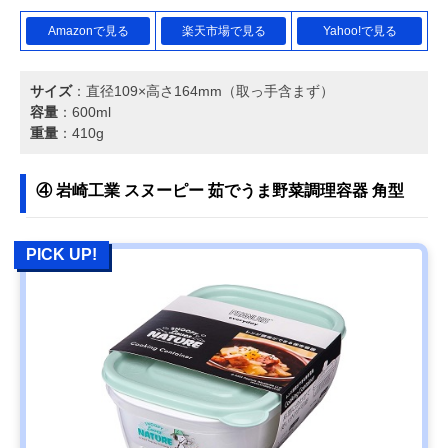
Amazonで見る
楽天市場で見る
Yahoo!で見る
サイズ
：直径109×高さ164mm（取っ手含まず）
容量
：600ml
重量
：410g
④ 岩崎工業 スヌーピー 茹でうま野菜調理容器 角型
PICK UP!