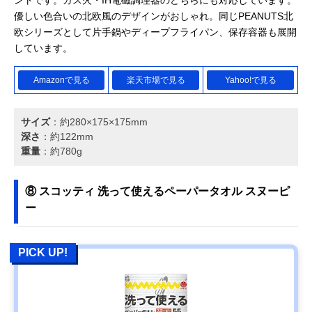
ントです。ガス火・IH電磁調理器のどちらにも対応しています。
優しい色合いの北欧風のデザインがおしゃれ。同じPEANUTS北
欧シリーズとして片手鍋やディープフライパン、保存容器も展開
しています。
Amazonで見る
楽天市場で見る
Yahoo!で見る
サイズ
：約280×175×175mm
深さ
：約122mm
重量
：約780g
⑧ スコッティ 洗って使えるペーパータオル スヌーピ
ー
PICK UP!