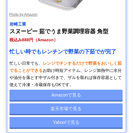
Photo by Amazon
岩崎工業
スヌーピー 茹でうま野菜調理容器 角型
税込み888円（Amazon）
忙しい時でもレンチンで野菜の下茹でが完了
忙しい日常でも、
レンジでチンするだけで野菜をおいしく茹
でることができる
お助け時短アイテム。レンジ加熱中に水分
や油分を落とす中ザル付きで、ザルを取れば保存容器として
使えて冷凍・冷蔵保存もOKです。
Amazonで見る
楽天市場で見る
Yahoo!で見る