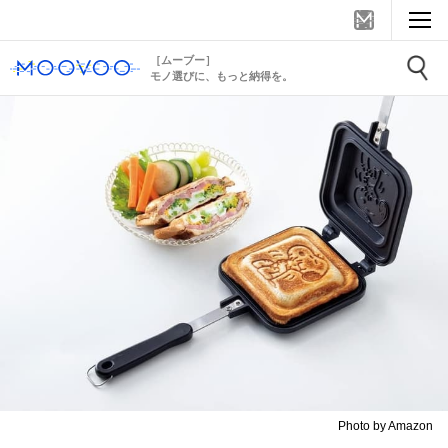
［ムーブー］
モノ選びに、もっと納得を。
Photo by Amazon