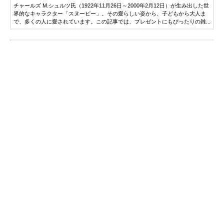
チャールズ M.シュルツ氏（1922年11月26日～2000年2月12日）が生み出した世
界的なキャラクター「スヌーピー」。その愛らしい姿から、子どもから大人ま
で、多くの人に愛されています。この記事では、プレゼントにもぴったりの雑
貨を中心に、人気のスヌーピーグッズを紹介します。ぜひアイテム選びの参考
にしてください。