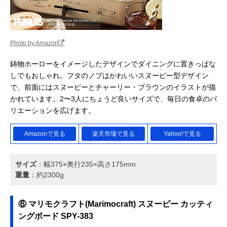
Photo by Amazon
鋳物ホーローをイメージしたデザインでダイニングに置きっぱな
しでもおしゃれ。フタのノブはかわいいスヌーピー型デザイン
で、前面にはスヌーピーとチャーリー・ブラウンのイラストが描
かれています。2〜3人にちょうど良いサイズで、毎日の食卓のバ
リエーションを広げます。
Amazonで見る
楽天市場で見る
Yahoo!で見る
サイズ
：幅375×奥行235×高さ175mm
重量
：約2300g
⑥ マリモクラフト(Marimocraft) スヌーピー カッティ
ングボード SPY-383