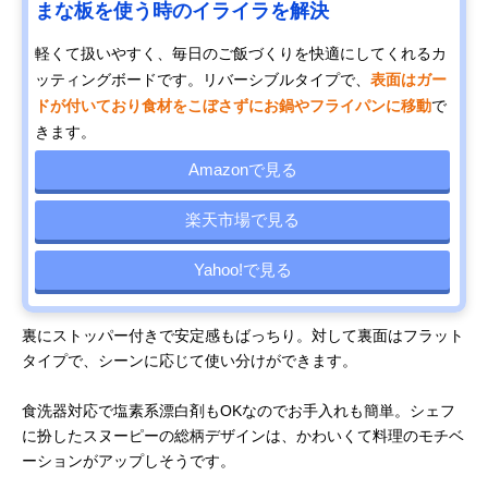
まな板を使う時のイライラを解決
軽くて扱いやすく、毎日のご飯づくりを快適にしてくれるカ
ッティングボードです。リバーシブルタイプで、
表面はガー
ドが付いており食材をこぼさずにお鍋やフライパンに移動
で
きます。
Amazonで見る
楽天市場で見る
Yahoo!で見る
裏にストッパー付きで安定感もばっちり。対して裏面はフラット
タイプで、シーンに応じて使い分けができます。
食洗器対応で塩素系漂白剤もOKなのでお手入れも簡単。シェフ
に扮したスヌーピーの総柄デザインは、かわいくて料理のモチベ
ーションがアップしそうです。