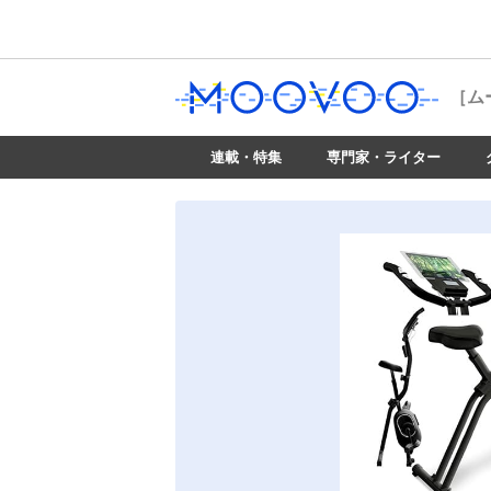
［ム
連載・特集
専門家・ライター