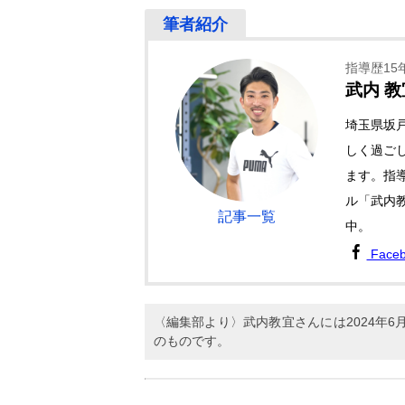
指導歴15
武内 教
埼玉県坂
しく過ごし
ます。指導
ル「武内
記事一覧
中。
Face
〈編集部より〉武内教宜さんには2024年
のものです。