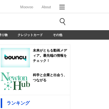
Moovoo
About
乗り物
クレジットカード
その他
未来がともる動画メデ
ィア。最先端の情報を
チェック！
科学と企業と出会う、
つながる
ランキング