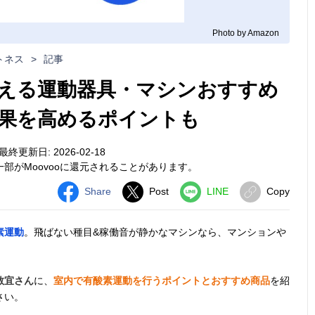
Photo by Amazon
トネス
>
記事
える運動器具・マシンおすすめ
効果を高めるポイントも
最終更新日: 2026-02-18
部がMoovooに還元されることがあります。
Share
Post
LINE
Copy
素運動
。飛ばない種目&稼働音が静かなマシンなら、マンションや
教宜さん
に、
室内で有酸素運動を行うポイントとおすすめ商品
を紹
さい。