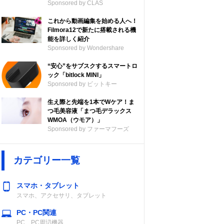
Sponsored by CLAS
これから動画編集を始める人へ！
Filmora12で新たに搭載される機
能を詳しく紹介
Sponsored by Wondershare
“安心”をサブスクするスマートロ
ック「bitlock MINI」
Sponsored by ビットキー
生え際と先端を1本でWケア！ま
つ毛美容液「まつ毛デラックス
WMOA（ウモア）」
Sponsored by ファーマフーズ
カテゴリー一覧
スマホ・タブレット
スマホ、アクセサリ、タブレット
PC・PC関連
PC、PC周辺機器