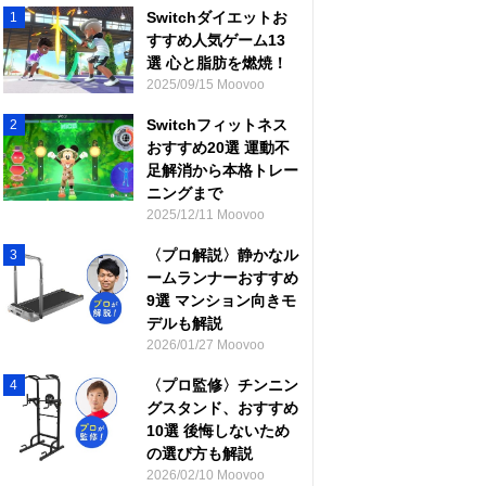
Switchダイエットお
1
すすめ人気ゲーム13
選 心と脂肪を燃焼！
2025/09/15 Moovoo
Switchフィットネス
2
おすすめ20選 運動不
足解消から本格トレー
ニングまで
2025/12/11 Moovoo
〈プロ解説〉静かなル
3
ームランナーおすすめ
9選 マンション向きモ
デルも解説
2026/01/27 Moovoo
〈プロ監修〉チンニン
4
グスタンド、おすすめ
10選 後悔しないため
の選び方も解説
2026/02/10 Moovoo