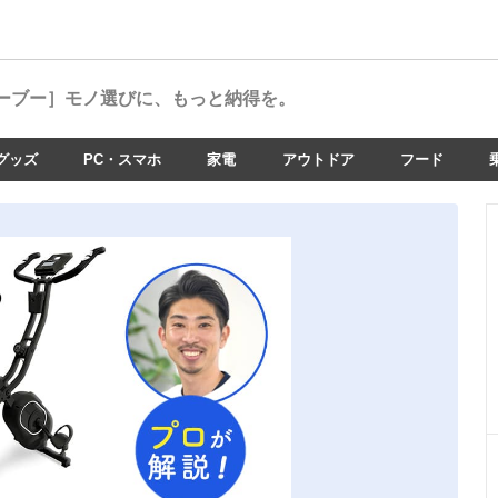
ーブー］
モノ選びに、もっと納得を。
グッズ
PC・スマホ
家電
アウトドア
フード