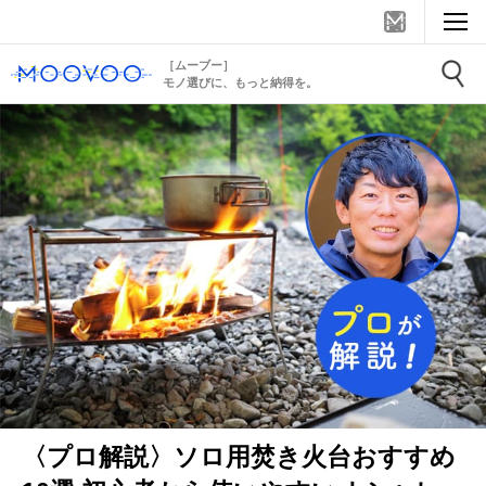
［ムーブー］
モノ選びに、もっと納得を。
〈プロ解説〉ソロ用焚き火台おすすめ