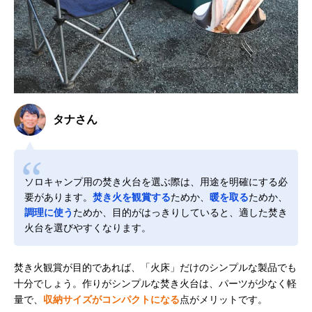
タナさん
ソロキャンプ用の焚き火台を選ぶ際は、用途を明確にする必
要があります。
焚き火を観賞する
ためか、
暖を取る
ためか、
調理に使う
ためか、目的がはっきりしていると、適した焚き
火台を選びやすくなります。
焚き火観賞が目的であれば、「火床」だけのシンプルな製品でも
十分でしょう。作りがシンプルな焚き火台は、パーツが少なく軽
量で、
収納サイズがコンパクトになる
点がメリットです。