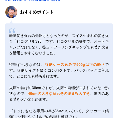
おすすめポイント
軽量焚き火台の先駆けとなったのが、スイス生まれの焚き火
台「ピコグリル398」です。ピコグリルの登場で、オートキ
ャンプだけでなく、徒歩・ツーリングキャンプでも焚き火台
を活用しやすくなりました。
特筆すべきなのは、
収納ケース込みで500g以下の軽さ
で
す。収納サイズも薄くコンパクトで、バックパックに入れ
て、どこにでも持ち歩けます。
火床の幅は約38cmですが、火床の両端が囲まれていない形
状なので、
40cmの大きな薪もそのまま投入でき
、迫力のあ
る焚き火が楽しめます。
ゴトクにもなる専用の串が2本ついていて、クッカー（鍋
類）の使用やグリルでの調理も可能です。