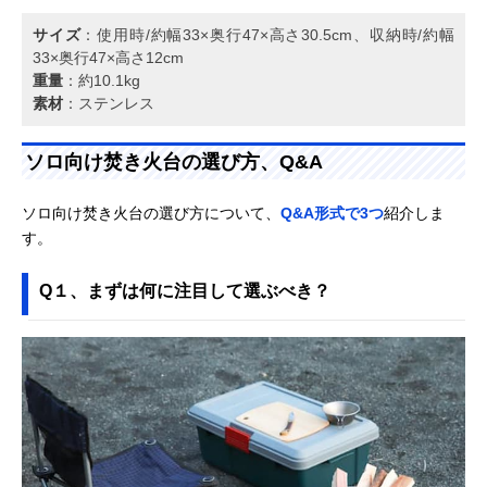
サイズ
：使用時/約幅33×奥行47×高さ30.5cm、収納時/約幅
33×奥行47×高さ12cm
重量
：約10.1kg
素材
：ステンレス
ソロ向け焚き火台の選び方、Q&A
ソロ向け焚き火台の選び方について、
Q&A形式で3つ
紹介しま
す。
Q１、まずは何に注目して選ぶべき？