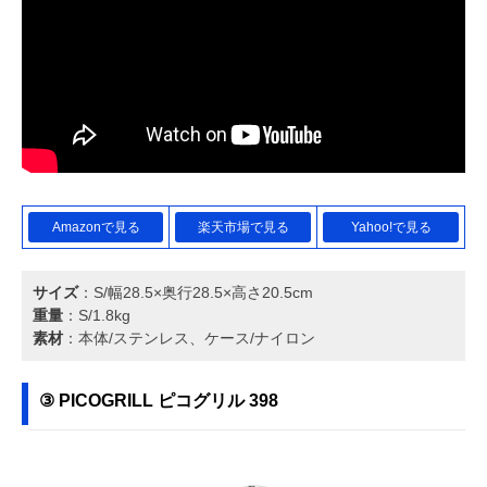
Amazonで見る
楽天市場で見る
Yahoo!で見る
サイズ
：S/幅28.5×奥行28.5×高さ20.5cm
重量
：S/1.8kg
素材
：本体/ステンレス、ケース/ナイロン
③ PICOGRILL ピコグリル 398