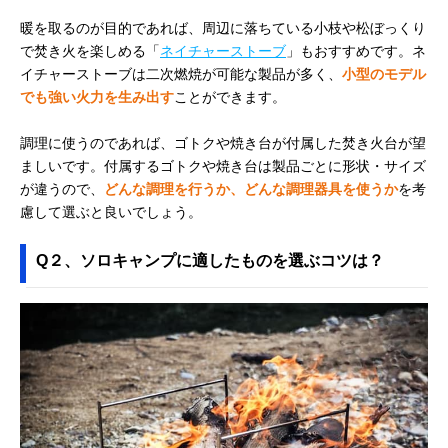
暖を取るのが目的であれば、周辺に落ちている小枝や松ぼっくり
で焚き火を楽しめる「
ネイチャーストーブ
」もおすすめです。ネ
イチャーストーブは二次燃焼が可能な製品が多く、
小型のモデル
でも強い火力を生み出す
ことができます。
調理に使うのであれば、ゴトクや焼き台が付属した焚き火台が望
ましいです。付属するゴトクや焼き台は製品ごとに形状・サイズ
が違うので、
どんな調理を行うか、どんな調理器具を使うか
を考
慮して選ぶと良いでしょう。
Q２、ソロキャンプに適したものを選ぶコツは？