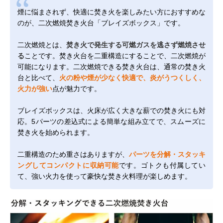
煙に悩まされず、快適に焚き火を楽しみたい方におすすめな
のが、二次燃焼焚き火台「ブレイズボックス」です。
二次燃焼とは、
焚き火で発生する可燃ガスを逃さず燃焼させ
る
ことです。焚き火台を二重構造にすることで、二次燃焼が
可能になります。二次燃焼できる焚き火台は、通常の焚き火
台と比べて、
火の粉や煙が少なく快適で、炎がうつくしく、
火力が強い
点が魅力です。
ブレイズボックスは、火床が広く大きな薪での焚き火にも対
応。5パーツの差込式による簡単な組み立てで、スムーズに
焚き火を始められます。
二重構造のため重さはありますが、
パーツを分解・スタッキ
ングしてコンパクトに収納可能
です。ゴトクも付属してい
て、強い火力を使って豪快な焚き火料理が楽しめます。