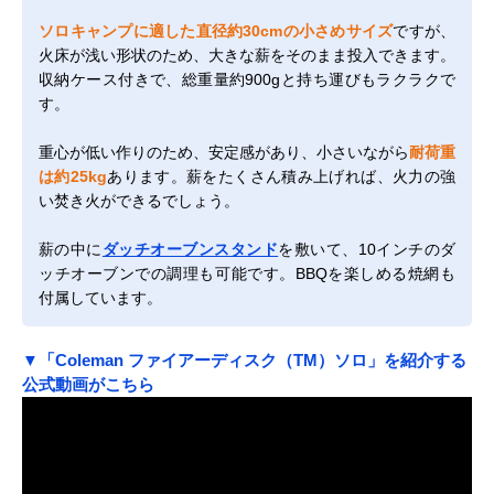
ソロキャンプに適した直径約30cmの小さめサイズ
ですが、
火床が浅い形状のため、大きな薪をそのまま投入できます。
収納ケース付きで、総重量約900gと持ち運びもラクラクで
す。
重心が低い作りのため、安定感があり、小さいながら
耐荷重
は約25kg
あります。薪をたくさん積み上げれば、火力の強
い焚き火ができるでしょう。
薪の中に
ダッチオーブンスタンド
を敷いて、10インチのダ
ッチオーブンでの調理も可能です。BBQを楽しめる焼網も
付属しています。
▼「Coleman ファイアーディスク（TM）ソロ」を紹介する
公式動画がこちら