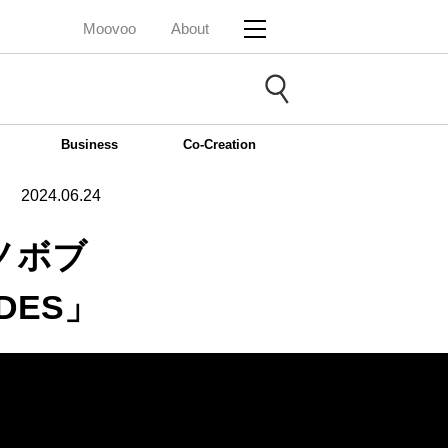
Moovoo
About
Business
Co-Creation
2024.06.24
ノボブ
DES」