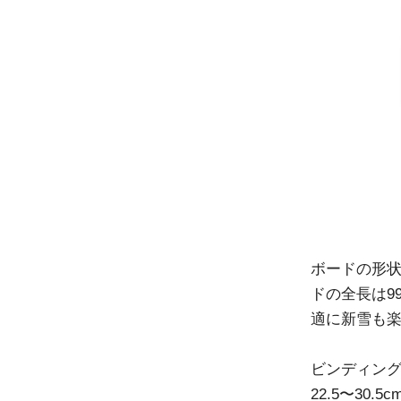
ボードの形
ドの全長は9
適に新雪も
ビンディン
22.5〜3