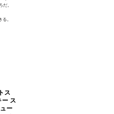
ろだ。
できる。
ートス
キー ス
シュー