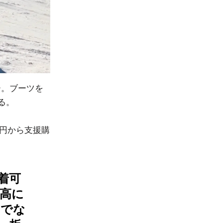
ー。ブーツを
る。
50円から支援購
着可
最高に
うでな