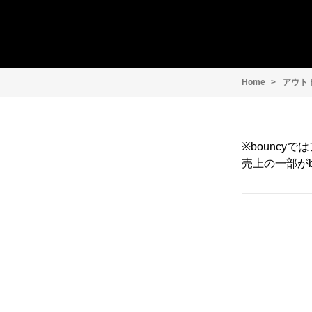
Home
アウト
※bounc
売上の一部がb