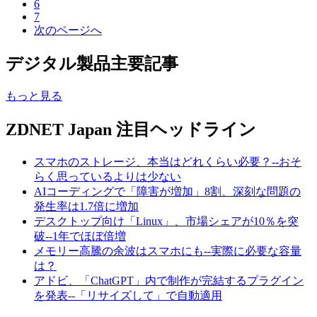
6
7
次のページへ
デジタル製品主要記事
もっと見る
ZDNET Japan 注目ヘッドライン
スマホのストレージ、本当はどれくらい必要？--おそ
らく思っているよりは少ない
AIコーディングで「障害が増加」8割、深刻な問題の
発生率は1.7倍に増加
デスクトップ向け「Linux」、市場シェアが10％を突
破--1年でほぼ倍増
メモリー高騰の余波はスマホにも--実際に必要な容量
は？
アドビ、「ChatGPT」内で制作が完結するプラグイン
を発表--「リサイズして」で自動適用