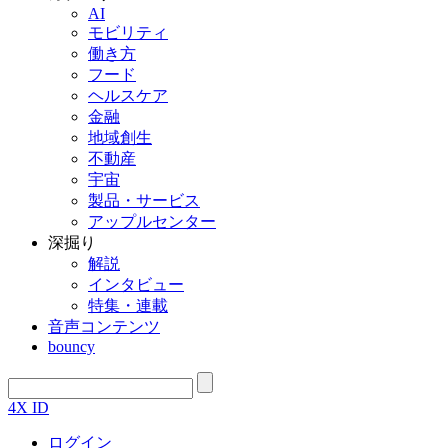
AI
モビリティ
働き方
フード
ヘルスケア
金融
地域創生
不動産
宇宙
製品・サービス
アップルセンター
深掘り
解説
インタビュー
特集・連載
音声コンテンツ
bouncy
4X ID
ログイン