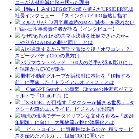
ニーが人材削減に踏み切った理由
【独占】みずほFG傘下の道を選んだUPSIDER宮城
社長インタビュー 「スイングバイIPO当然目指す」
メルカリが「2四半期連続のMAU減少」を恐れない
理由--日本事業責任者が語る【インタビュー】
なぜPayPayは他のスマホ決済を圧倒できたのか--
「やり方はADSLの時と同じ」とは
AIが通訳するから英語学習は今後「オワコン」？--
スピークバディCEOの見方は
パラマウントベッド、100人の若手が浮き彫りにし
た課題からCVCが誕生
野村不動産グループが浜松町に本社を「移転する
前」に実施した「トライアルオフィス」とは
「ChatGPT Search」の衝撃--Chromeの検索窓がデフ
ォルトで「ChatGPT」に
「S.RIDE」が目指す「タクシーが捕まる世界」--タ
クシー配車のエスライド、ビジネス向け好調
物流の現場でデータドリブンな文化を創る--「2024
年問題」に向け、大和物流が挑む効率化とは
「ビットコイン」に資産性はあるのか--積立サービ
スを始めたメルカリ、担当CEOに聞いた