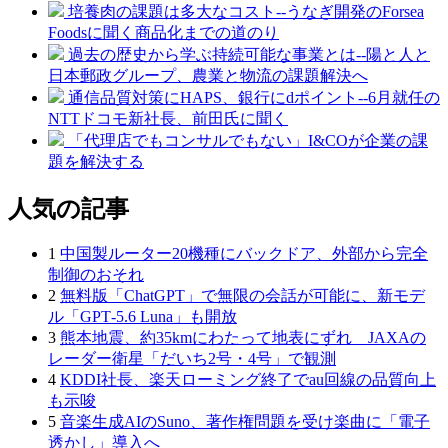
培養肉の課題は多大なコスト--うなぎ開発のForsea
Foodsに聞く商品化までの道のり
過去の歴史から学ぶ持続可能な事業とは--陽と人と
日本郵政グループ、農業と物流の課題解決へ
通信品質対策にHAPS、銀行にdポイント--6月就任の
NTTドコモ新社長、前田氏に聞く
「代理店でもコンサルでもない」I&COが企業の課
題を解決する
人気の記事
1
中国製ルーター20機種にバックドア、外部から完全
制御のおそれ
2
無料版「ChatGPT」で無限の会話が可能に、新モデ
ル「GPT‑5.6 Luna」も開放
3
熊本地震、約35kmにわたって地表にずれ JAXAの
レーダー衛星「だいち2号・4号」で観測
4
KDDI社長、楽天ローミング終了でau回線の品質向上
も示唆
5
音楽生成AIのSuno、著作権問題を受け楽曲に「電子
透かし」導入へ