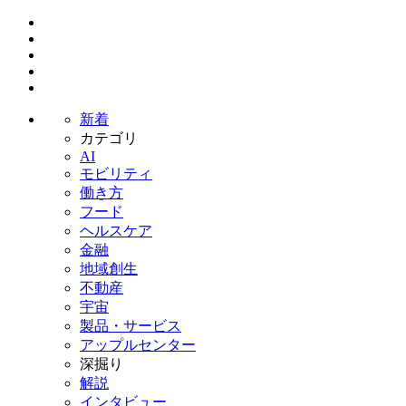
新着
カテゴリ
AI
モビリティ
働き方
フード
ヘルスケア
金融
地域創生
不動産
宇宙
製品・サービス
アップルセンター
深掘り
解説
インタビュー