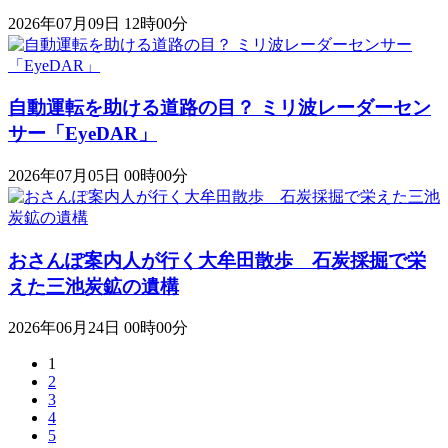
2026年07月09日 12時00分
自動運転を助ける道路の目？ ミリ波レーダーセン
サー「EyeDAR」
2026年07月05日 00時00分
おさんぽ案内人が行く大牟田散歩 石炭採掘で栄
えた三池炭鉱の遺構
2026年06月24日 00時00分
1
2
3
4
5