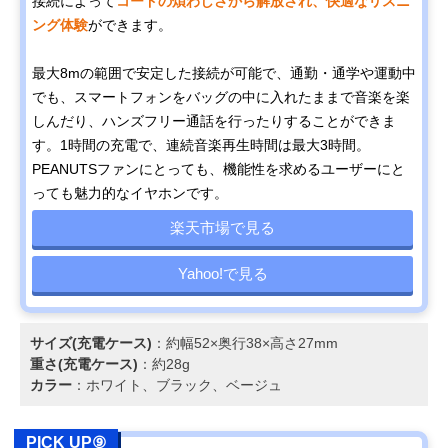
接続によって
コードの煩わしさから解放され、快適なリスニ
ング体験
ができます。
最大8mの範囲で安定した接続が可能で、通勤・通学や運動中
でも、スマートフォンをバッグの中に入れたままで音楽を楽
しんだり、ハンズフリー通話を行ったりすることができま
す。1時間の充電で、連続音楽再生時間は最大3時間。
PEANUTSファンにとっても、機能性を求めるユーザーにと
っても魅力的なイヤホンです。
楽天市場で見る
Yahoo!で見る
サイズ(充電ケース)
：約幅52×奥行38×高さ27mm
重さ(充電ケース)
：約28g
カラー
：ホワイト、ブラック、ベージュ
PICK UP⑨