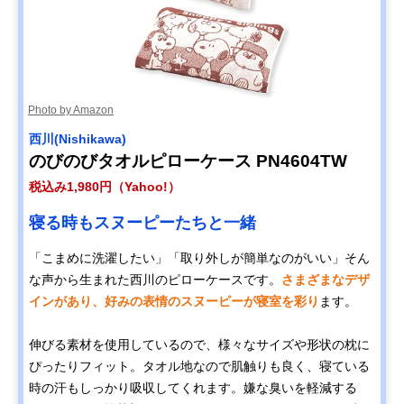
Photo by Amazon
西川(Nishikawa)
のびのびタオルピローケース PN4604TW
税込み1,980円（Yahoo!）
寝る時もスヌーピーたちと一緒
「こまめに洗濯したい」「取り外しが簡単なのがいい」そん
な声から生まれた西川のピローケースです。
さまざまなデザ
インがあり、好みの表情のスヌーピーが寝室を彩り
ます。
伸びる素材を使用しているので、様々なサイズや形状の枕に
ぴったりフィット。タオル地なので肌触りも良く、寝ている
時の汗もしっかり吸収してくれます。嫌な臭いを軽減する