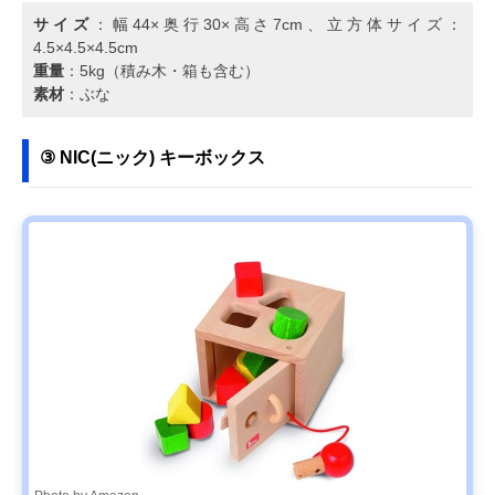
サイズ
：幅44×奥行30×高さ7cm、立方体サイズ：
4.5×4.5×4.5cm
重量
：5kg（積み木・箱も含む）
素材
：ぶな
③ NIC(ニック) キーボックス