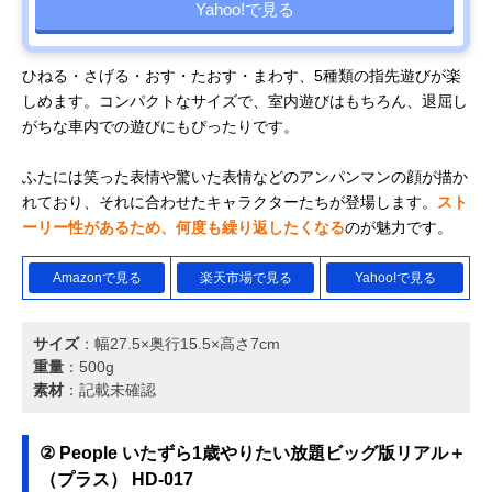
Yahoo!で見る
ひねる・さげる・おす・たおす・まわす、5種類の指先遊びが楽
しめます。コンパクトなサイズで、室内遊びはもちろん、退屈し
がちな車内での遊びにもぴったりです。
ふたには笑った表情や驚いた表情などのアンパンマンの顔が描か
れており、それに合わせたキャラクターたちが登場します。
スト
ーリー性があるため、何度も繰り返したくなる
のが魅力です。
Amazonで見る
楽天市場で見る
Yahoo!で見る
サイズ
：幅27.5×奥行15.5×高さ7cm
重量
：500g
素材
：記載未確認
② People いたずら1歳やりたい放題ビッグ版リアル＋
（プラス） HD-017