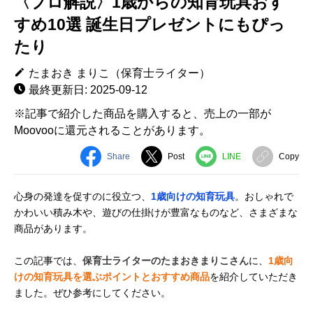
〈プロ解説〉1歳からの知育玩具おす
すめ10選 誕生日プレゼントにもぴっ
たり
たまおき まりこ（保育士ライター）
最終更新日: 2025-09-12
※記事で紹介した商品を購入すると、売上の一部が
Moovooに還元されることがあります。
Share
Post
LINE
Copy
心身の発達を促すのに役立つ、
1歳向けの知育玩具
。おしゃれで
かわいい積み木や、遊びの仕掛けが豊富なものなど、さまざまな
商品があります。
この記事では、
保育士ライターのたまおきまりこさん
に、
1歳向
けの知育玩具を選ぶポイントとおすすめ商品
を紹介していただき
ました。ぜひ参考にしてください。