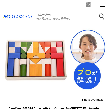
［ムーブー］
モノ選びに、もっと納得を。
Photo by Amazon