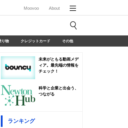
Moovoo
About
乗り物
クレジットカード
その他
未来がともる動画メデ
ィア。最先端の情報を
チェック！
科学と企業と出会う、
つながる
ランキング