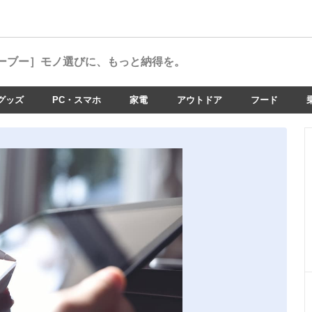
ーブー］
モノ選びに、もっと納得を。
グッズ
PC・スマホ
家電
アウトドア
フード