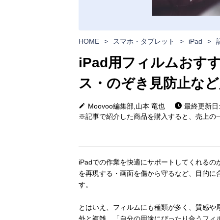
HOME
>
スマホ・タブレット
>
iPad
>
iPad用フィルムおす
ス・のぞき見防止など
Moovoo編集部,山本 竜也
最終更新日: 2
※記事で紹介した商品を購入すると、売上の一
iPadでの作業を快適にサポートしてくれるの
を再現する・画面を傷から守るなど、目的に合
す。
とはいえ、フィルムにも種類が多く、質感や厚み、
外と複雑。「自分の用途にぴったり合うフィ