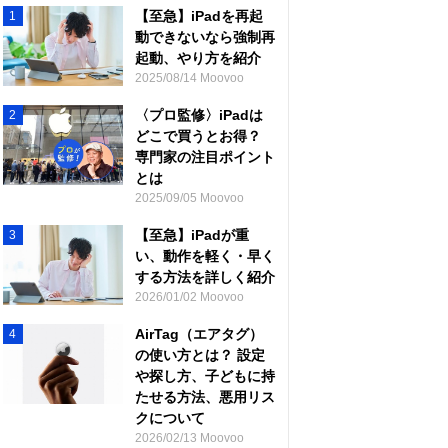
【至急】iPadを再起
1
動できないなら強制再
起動、やり方を紹介
2025/08/14 Moovoo
〈プロ監修〉iPadは
2
どこで買うとお得？
専門家の注目ポイント
とは
2025/09/05 Moovoo
【至急】iPadが重
3
い、動作を軽く・早く
する方法を詳しく紹介
2026/01/02 Moovoo
AirTag（エアタグ）
4
の使い方とは？ 設定
や探し方、子どもに持
たせる方法、悪用リス
クについて
2026/02/13 Moovoo