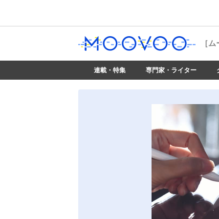
［ム
連載・特集
専門家・ライター