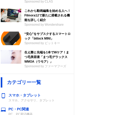
Sponsored by CLAS
これから動画編集を始める人へ！
Filmora12で新たに搭載される機
能を詳しく紹介
Sponsored by Wondershare
“安心”をサブスクするスマートロ
ック「bitlock MINI」
Sponsored by ビットキー
生え際と先端を1本でWケア！ま
つ毛美容液「まつ毛デラックス
WMOA（ウモア）」
Sponsored by ファーマフーズ
カテゴリー一覧
スマホ・タブレット
スマホ、アクセサリ、タブレット
PC・PC関連
PC、PC周辺機器