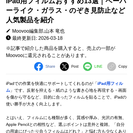
iPad用フィルムおすすめ13選｜ペーパ
ーライク・ガラス・のぞき見防止など
人気製品を紹介
Moovoo編集部,山本 竜也
最終更新日: 2026-03-18
※記事で紹介した商品を購入すると、売上の一部が
Moovooに還元されることがあります。
Share
Post
LINE
Copy
iPadでの作業を快適にサポートしてくれるのが「
iPad用フィル
ム
」です。反射を抑える・紙のような書き心地を再現する・画面
を傷から守るなど、目的に合ったフィルムを貼ることで、iPadの
使い勝手が大きく向上します。
とはいえ、フィルムにも種類が多く、質感や厚み、光沢の有無、
Apple Pencilとの相性など、選ぶポイントは意外と複雑。「自分
の用途にぴったり合うフィルムはどれ？」と悩む方も少なくあり