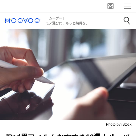
［ムーブー］
モノ選びに、もっと納得を。
Photo by iStock