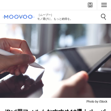
［ムーブー］
モノ選びに、もっと納得を。
Photo by iStock