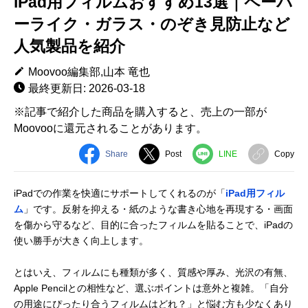
iPad用フィルムおすすめ13選｜ペーパ
ーライク・ガラス・のぞき見防止など
人気製品を紹介
Moovoo編集部,山本 竜也
最終更新日: 2026-03-18
※記事で紹介した商品を購入すると、売上の一部が
Moovooに還元されることがあります。
Share
Post
LINE
Copy
iPadでの作業を快適にサポートしてくれるのが「
iPad用フィル
ム
」です。反射を抑える・紙のような書き心地を再現する・画面
を傷から守るなど、目的に合ったフィルムを貼ることで、iPadの
使い勝手が大きく向上します。
とはいえ、フィルムにも種類が多く、質感や厚み、光沢の有無、
Apple Pencilとの相性など、選ぶポイントは意外と複雑。「自分
の用途にぴったり合うフィルムはどれ？」と悩む方も少なくあり