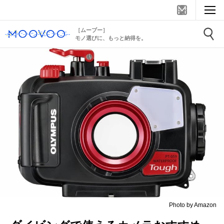
［ムーブー］
モノ選びに、もっと納得を。
Photo by Amazon