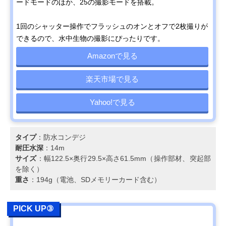
ードモードのほか、25の撮影モードを搭載。
1回のシャッター操作でフラッシュのオンとオフで2枚撮りが
できるので、水中生物の撮影にぴったりです。
Amazonで見る
楽天市場で見る
Yahoo!で見る
タイプ
：防水コンデジ
耐圧水深
：14m
サイズ
：幅122.5×奥行29.5×高さ61.5mm（操作部材、突起部
を除く）
重さ
：194g（電池、SDメモリーカード含む）
PICK UP③