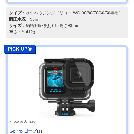
タイプ
：水中ハウジング（リコー WG-90/80/70/60/50専用）
耐圧水深
：55m
サイズ
：約幅165×奥行61×高さ93mm
重さ
：約412g
PICK UP⑧
Photo by Amazon
GoPro(ゴープロ)