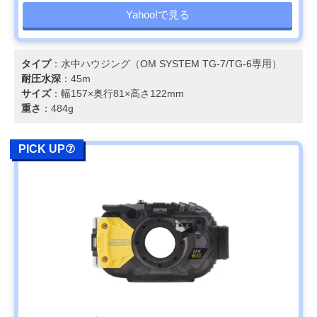
Yahoo!で見る
タイプ
：水中ハウジング（OM SYSTEM TG-7/TG-6専用）
耐圧水深
：45m
サイズ
：幅157×奥行81×高さ122mm
重さ
：484g
PICK UP⑦