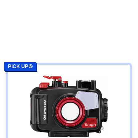
PICK UP⑥