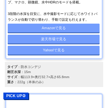
プ、マクロ、顕微鏡、水中HDRのモードを搭載。
3段階の水深を目安に、水中撮影モードに応じてホワイトバ
ランスが自動で切り替わり、手動で設定も行えます。
Amazonで見る
楽天市場で見る
Yahoo!で見る
タイプ
：防水コンデジ
耐圧水深
：15m
サイズ
：幅113.9×奥行32.7×高さ65.8mm
重さ
：222g（本体のみ）
PICK UP②