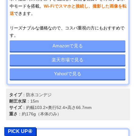
中モードを搭載。
Wi-Fiでスマホと接続し、撮影した画像を転
送
できます。
リーズナブルな価格なので、コスパ重視の方にもおすすめで
す。
Amazonで見る
楽天市場で見る
Yahoo!で見る
タイプ
：防水コンデジ
耐圧水深
：15m
サイズ
：約幅103.2×奥行52.4×高さ66.7mm
重さ
：約176g（本体のみ）
PICK UP④