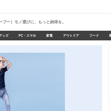
ーブー］
モノ選びに、もっと納得を。
グッズ
PC・スマホ
家電
アウトドア
フード