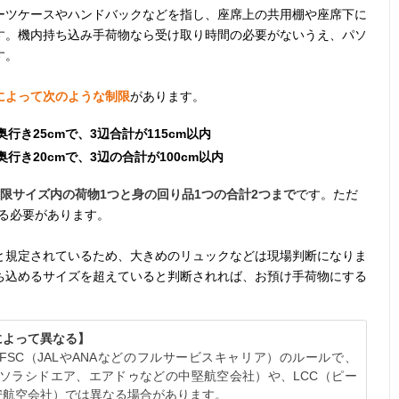
ーツケースやハンドバックなどを指し、座席上の共用棚や座席下に
す。機内持ち込み手荷物なら受け取り時間の必要がないうえ、パソ
す。
によって次のような制限
があります。
奥行き25cmで、3辺合計が115cm以内
奥行き20cmで、3辺の合計が100cm以内
限サイズ内の荷物1つと身の回り品1つの合計2つまで
です。ただ
る必要があります。
と規定されているため、大きめのリュックなどは現場判断になりま
ち込めるサイズを超えていると判断されれば、お預け手荷物にする
によって異なる】
SC（JALやANAなどのフルサービスキャリア）のルールで、
ソラシドエア、エアドゥなどの中堅航空会社）や、LCC（ピー
安航空会社）では異なる場合があります。