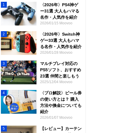
〈2026年〉PS4神ゲ
1
ー31選 大人もハマる
名作・人気作を紹介
2026/01/15 Moovoo
〈2026年〉Switch神
2
ゲー33選 大人もハマ
る名作・人気作を紹介
2026/01/28 Moovoo
マルチプレイ対応の
3
PS5ソフト、おすすめ
23選 仲間と楽しもう
2025/12/04 Moovoo
〈プロ解説〉ビール券
4
の使い方とは？ 購入
方法や換金についても
紹介
2026/01/07 Moovoo
【レビュー】カーテン
5