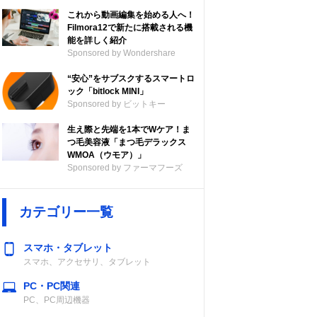
これから動画編集を始める人へ！
Filmora12で新たに搭載される機
能を詳しく紹介
Sponsored by Wondershare
“安心”をサブスクするスマートロ
ック「bitlock MINI」
Sponsored by ビットキー
生え際と先端を1本でWケア！ま
つ毛美容液「まつ毛デラックス
WMOA（ウモア）」
Sponsored by ファーマフーズ
カテゴリー一覧
スマホ・タブレット
スマホ、アクセサリ、タブレット
PC・PC関連
PC、PC周辺機器