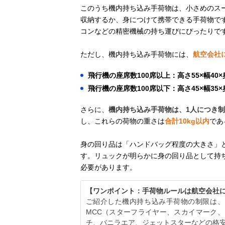
このうち機内持ち込み手荷物は、小さめのス
収納するか、身につけて携帯できる手荷物で
コンなどの精密機械の持ち運びにぴったりで
ただし、機内持ち込み手荷物には、
航空会社
飛行機の座席数100席以上：高さ55×幅40×
飛行機の座席数100席以下：高さ45×幅35×
さらに、
機内持ち込み手荷物は、1人につき制
し、これらの荷物の重さは
合計10kg以内
であ
身の回り品は「ハンドバッグ程度の大きさ」
す。リュックが明らかに身の回り品として持
必要があります。
【ワンポイント：手荷物ルールは航空会社
ご紹介した機内持ち込み手荷物の制限は、F
MCC（スターフライヤー、スカイマーク、
チ、バニラエア、ジェットスターなどの格