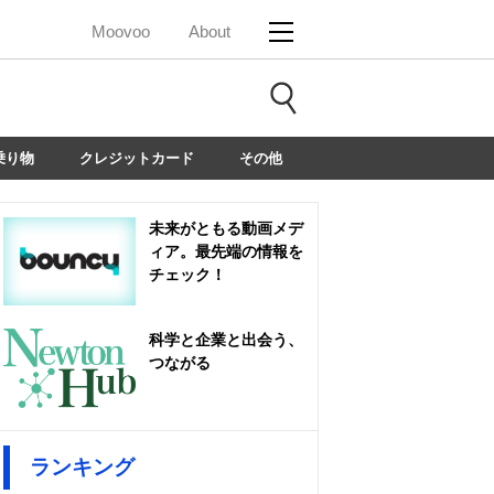
Moovoo
About
乗り物
クレジットカード
その他
未来がともる動画メデ
ィア。最先端の情報を
チェック！
科学と企業と出会う、
つながる
ランキング