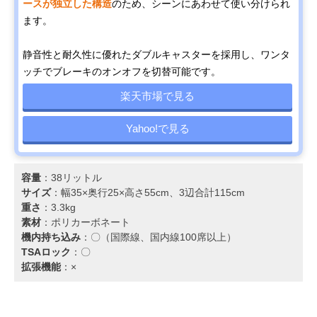
ースが独立した構造
のため、シーンにあわせて使い分けられ
ます。
静音性と耐久性に優れたダブルキャスターを採用し、ワンタ
ッチでブレーキのオンオフを切替可能です。
楽天市場で見る
Yahoo!で見る
容量
：38リットル
サイズ
：幅35×奥行25×高さ55cm、3辺合計115cm
重さ
：3.3kg
素材
：ポリカーボネート
機内持ち込み
：〇（国際線、国内線100席以上）
TSAロック
：〇
拡張機能
：×