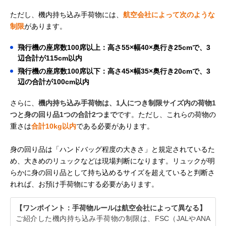
ただし、機内持ち込み手荷物には、
航空会社によって次のような
制限
があります。
飛行機の座席数100席以上：高さ55×幅40×奥行き25cmで、3
辺合計が115cm以内
飛行機の座席数100席以下：高さ45×幅35×奥行き20cmで、3
辺の合計が100cm以内
さらに、
機内持ち込み手荷物は、1人につき制限サイズ内の荷物1
つと身の回り品1つの合計2つまで
です。ただし、これらの荷物の
重さは
合計10kg以内
である必要があります。
身の回り品は「ハンドバッグ程度の大きさ」と規定されているた
め、大きめのリュックなどは現場判断になります。リュックが明
らかに身の回り品として持ち込めるサイズを超えていると判断さ
れれば、お預け手荷物にする必要があります。
【ワンポイント：手荷物ルールは航空会社によって異なる】
ご紹介した機内持ち込み手荷物の制限は、FSC（JALやANA