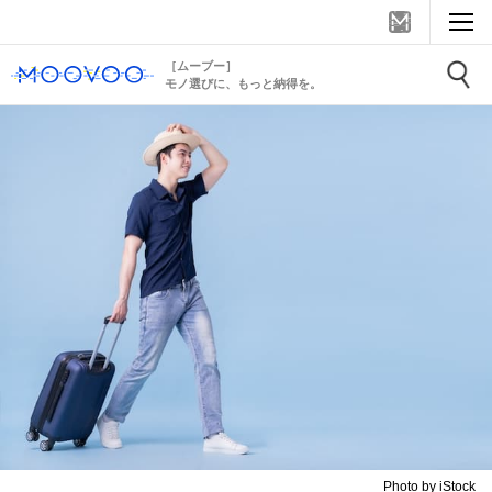
［ムーブー］
モノ選びに、もっと納得を。
Photo by iStock