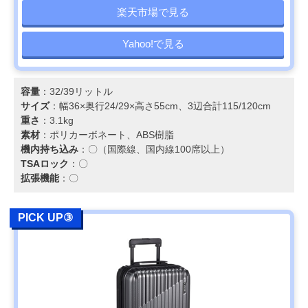
楽天市場で見る
Yahoo!で見る
容量
：32/39リットル
サイズ
：幅36×奥行24/29×高さ55cm、3辺合計115/120cm
重さ
：3.1kg
素材
：ポリカーボネート、ABS樹脂
機内持ち込み
：〇（国際線、国内線100席以上）
TSAロック
：〇
拡張機能
：〇
PICK UP③