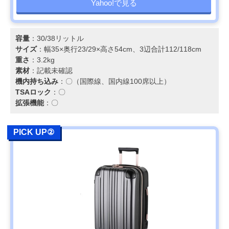
Yahoo!で見る
容量
：30/38リットル
サイズ
：幅35×奥行23/29×高さ54cm、3辺合計112/118cm
重さ
：3.2kg
素材
：記載未確認
機内持ち込み
：〇（国際線、国内線100席以上）
TSAロック
：〇
拡張機能
：〇
PICK UP②