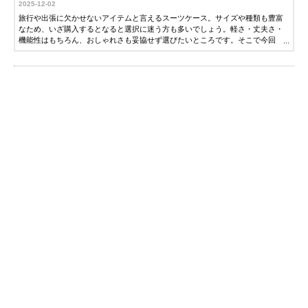
2025-12-02
旅行や出張に欠かせないアイテムと言えるスーツケース。サイズや種類も豊富
なため、いざ購入するとなると選択に迷う方も多いでしょう。軽さ・丈夫さ・
機能性はもちろん、おしゃれさも妥協せず選びたいところです。そこで今回
は、元添乗員ライターの藤井麻未さんにスーツケースの選び方とおすすめ商品
を解説していただきました。ぜひ参考にしてください。