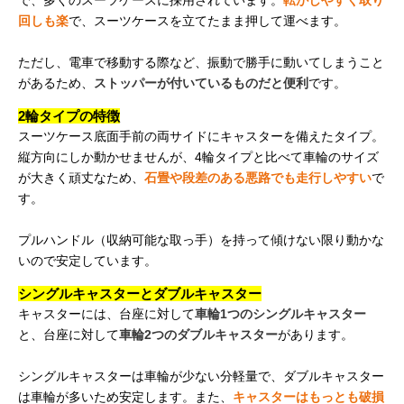
で、多くのスーツケースに採用されています。
転がしやすく取り
回しも楽
で、スーツケースを立てたまま押して運べます。
ただし、電車で移動する際など、振動で勝手に動いてしまうこと
があるため、
ストッパーが付いているものだと便利
です。
2輪タイプの特徴
スーツケース底面手前の両サイドにキャスターを備えたタイプ。
縦方向にしか動かせませんが、4輪タイプと比べて車輪のサイズ
が大きく頑丈なため、
石畳や段差のある悪路でも走行しやすい
で
す。
プルハンドル（収納可能な取っ手）を持って傾けない限り動かな
いので安定しています。
シングルキャスターとダブルキャスター
キャスターには、台座に対して
車輪1つのシングルキャスター
と、台座に対して
車輪2つのダブルキャスター
があります。
シングルキャスターは車輪が少ない分軽量で、ダブルキャスター
は車輪が多いため安定します。また、
キャスターはもっとも破損