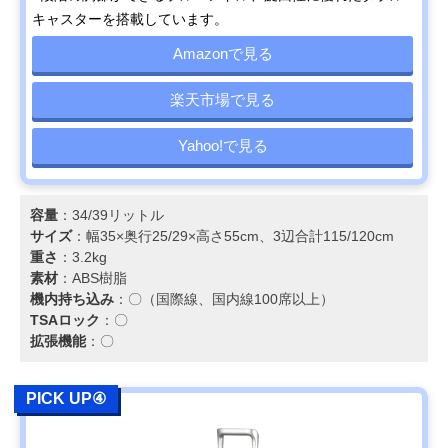
キャスターを搭載しています。
Amazonで見る
楽天市場で見る
Yahoo!で見る
容量
：34/39リットル
サイズ
：幅35×奥行25/29×高さ55cm、3辺合計115/120cm
重さ
：3.2kg
素材
：ABS樹脂
機内持ち込み
：〇（国際線、国内線100席以上）
TSAロック
：〇
拡張機能
：〇
PICK UP④