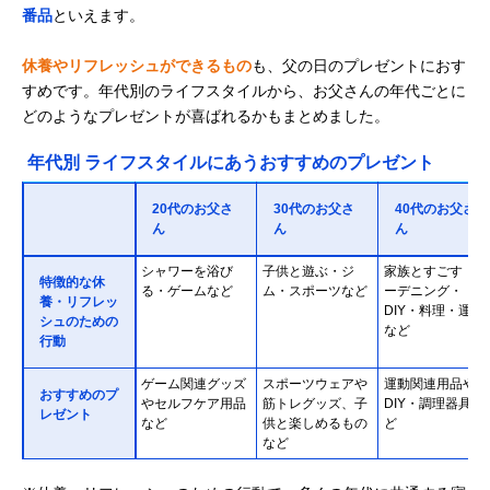
番品
といえます。
休養やリフレッシュができるもの
も、父の日のプレゼントにおす
すめです。年代別のライフスタイルから、お父さんの年代ごとに
どのようなプレゼントが喜ばれるかもまとめました。
年代別 ライフスタイルにあうおすすめのプレゼント
20代のお父さ
30代のお父さ
40代のお父さ
ん
ん
ん
シャワーを浴び
子供と遊ぶ・ジ
家族とすごす・ガ
特徴的な休
る・ゲームなど
ム・スポーツなど
ーデニング・
養・リフレッ
DIY・料理・運動
シュのための
など
行動
ゲーム関連グッズ
スポーツウェアや
運動関連用品や、
おすすめのプ
やセルフケア用品
筋トレグッズ、子
DIY・調理器具な
レゼント
など
供と楽しめるもの
ど
など