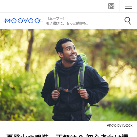
［ムーブー］
モノ選びに、もっと納得を。
Photo by iStock