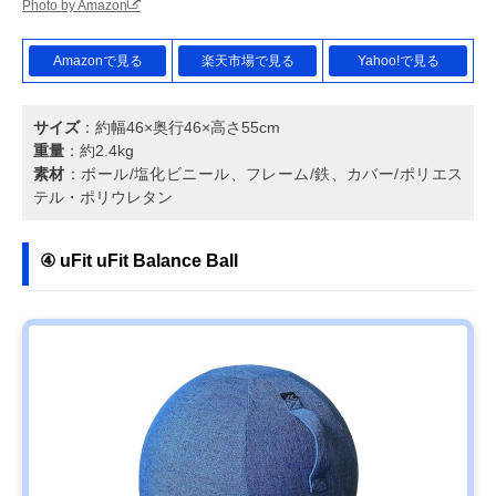
Photo by Amazon
Amazonで見る
楽天市場で見る
Yahoo!で見る
サイズ
：約幅46×奥行46×高さ55cm
重量
：約2.4kg
素材
：ボール/塩化ビニール、フレーム/鉄、カバー/ポリエス
テル・ポリウレタン
④ uFit uFit Balance Ball