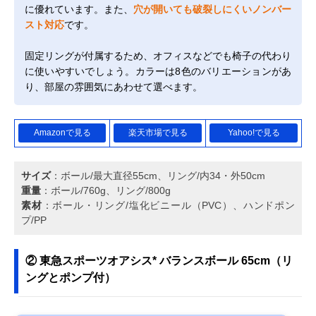
に優れています。また、
穴が開いても破裂しにくいノンバー
スト対応
です。
固定リングが付属するため、オフィスなどでも椅子の代わり
に使いやすいでしょう。カラーは8色のバリエーションがあ
り、部屋の雰囲気にあわせて選べます。
Amazonで見る
楽天市場で見る
Yahoo!で見る
サイズ
：ボール/最大直径55cm、リング/内34・外50cm
重量
：ボール/760g、リング/800g
素材
：ボール・リング/塩化ビニール（PVC）、ハンドポン
プ/PP
② 東急スポーツオアシス* バランスボール 65cm（リ
ングとポンプ付）