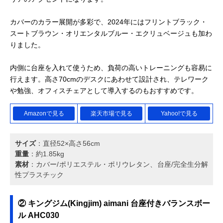
カバーのカラー展開が多彩で、2024年にはフリントブラック・
スートブラウン・オリエンタルブルー・エクリュベージュも加わ
りました。
内側に台座を入れて使うため、負荷の高いトレーニングも容易に
行えます。高さ70cmのデスクにあわせて設計され、テレワーク
や勉強、オフィスチェアとして導入するのもおすすめです。
Amazonで見る
楽天市場で見る
Yahoo!で見る
サイズ
：直径52×高さ56cm
重量
：約1.85kg
素材
：カバー/ポリエステル・ポリウレタン、台座/完全生分解
性プラスチック
② キングジム(Kingjim) aimani 台座付きバランスボー
ル AHC030