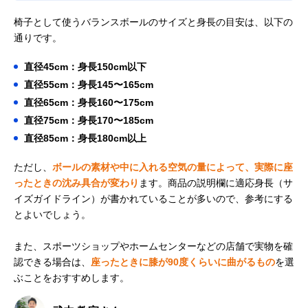
椅子として使うバランスボールのサイズと身長の目安は、以下の
通りです。
直径45cm：身長150cm以下
直径55cm：身長145〜165cm
直径65cm：身長160〜175cm
直径75cm：身長170〜185cm
直径85cm：身長180cm以上
ただし、
ボールの素材や中に入れる空気の量によって、実際に座
ったときの沈み具合が変わり
ます。商品の説明欄に適応身長（サ
イズガイドライン）が書かれていることが多いので、参考にする
とよいでしょう。
また、スポーツショップやホームセンターなどの店舗で実物を確
認できる場合は、
座ったときに膝が90度くらいに曲がるもの
を選
ぶことをおすすめします。