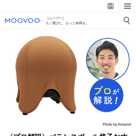
［ムーブー］
モノ選びに、もっと納得を。
Photo by Amazon