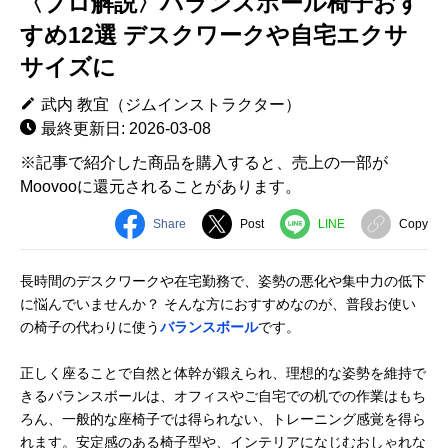
〈プロ解説〉バランスボール椅子おす
すめ12選 デスクワークや自宅エクサ
サイズに
武内 教宜（ジムインストラクター）
最終更新日: 2026-03-08
※記事で紹介した商品を購入すると、売上の一部が
Moovooに還元されることがあります。
Share
Post
LINE
Copy
長時間のデスクワークや在宅勤務で、姿勢の悪化や集中力の低下
に悩んでいませんか？ そんな方におすすめなのが、普段お使い
の椅子の代わりに使う
バランスボール
です。
正しく座ることで自然と体幹が鍛えられ、理想的な姿勢を維持で
きるバランスボールは、オフィスやご自宅での机での作業はもち
ろん、一般的な座椅子では得られない、トレーニング感覚を得ら
れます。安定感のある椅子型や、インテリアになじむおしゃれな