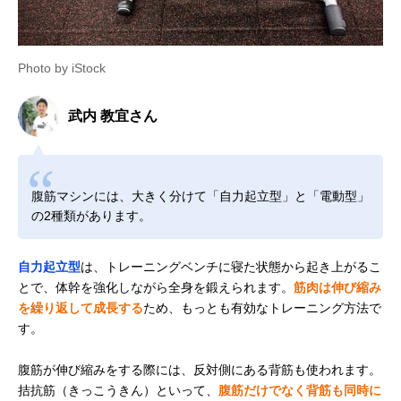
Photo by iStock
武内 教宜さん
腹筋マシンには、大きく分けて「自力起立型」と「電動型」
の2種類があります。
自力起立型
は、トレーニングベンチに寝た状態から起き上がるこ
とで、体幹を強化しながら全身を鍛えられます。
筋肉は伸び縮み
を繰り返して成長する
ため、もっとも有効なトレーニング方法で
す。
腹筋が伸び縮みをする際には、反対側にある背筋も使われます。
拮抗筋（きっこうきん）といって、
腹筋だけでなく背筋も同時に