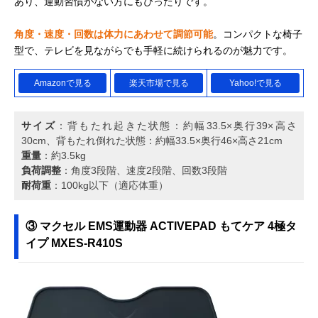
あり、運動習慣がない方にもぴったりです。
角度・速度・回数は体力にあわせて調節可能
。コンパクトな椅子
型で、テレビを見ながらでも手軽に続けられるのが魅力です。
Amazonで見る
楽天市場で見る
Yahoo!で見る
サイズ
：背もたれ起きた状態：約幅33.5×奥行39×高さ
30cm、背もたれ倒れた状態：約幅33.5×奥行46×高さ21cm
重量
：約3.5kg
負荷調整
：角度3段階、速度2段階、回数3段階
耐荷重
：100kg以下（適応体重）
③ マクセル EMS運動器 ACTIVEPAD もてケア 4極タ
イプ MXES-R410S