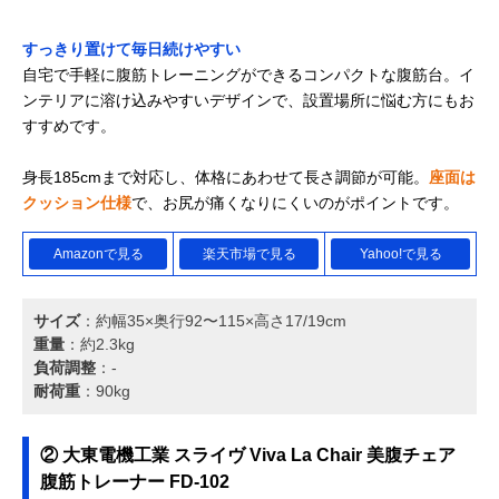
すっきり置けて毎日続けやすい
自宅で手軽に腹筋トレーニングができるコンパクトな腹筋台。イ
ンテリアに溶け込みやすいデザインで、設置場所に悩む方にもお
すすめです。
身長185cmまで対応し、体格にあわせて長さ調節が可能。
座面は
クッション仕様
で、お尻が痛くなりにくいのがポイントです。
Amazonで見る
楽天市場で見る
Yahoo!で見る
サイズ
：約幅35×奥行92〜115×高さ17/19cm
重量
：約2.3kg
負荷調整
：-
耐荷重
：90kg
② 大東電機工業 スライヴ Viva La Chair 美腹チェア
腹筋トレーナー FD-102