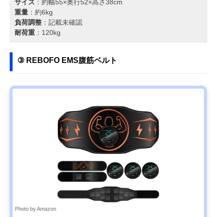
サイズ
：約幅55×奥行52×高さ38cm
重量
：約6kg
負荷調整
：記載未確認
耐荷重
：120kg
③ REBOFO EMS腹筋ベルト
Photo by Amazon