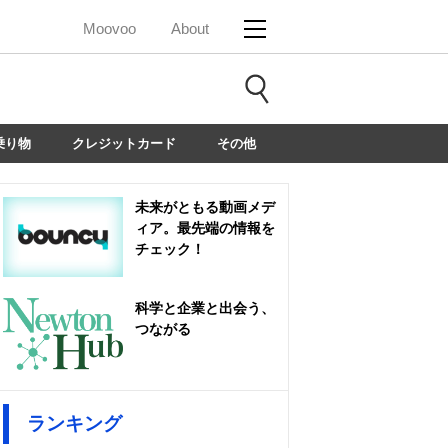
Moovoo
About
乗り物
クレジットカード
その他
未来がともる動画メデ
ィア。最先端の情報を
チェック！
科学と企業と出会う、
つながる
ランキング