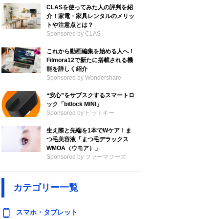
CLASを使ってみた人の評判を紹
介！家電・家具レンタルのメリッ
トや注意点とは？
Sponsored by CLAS
これから動画編集を始める人へ！
Filmora12で新たに搭載される機
能を詳しく紹介
Sponsored by Wondershare
“安心”をサブスクするスマートロ
ック「bitlock MINI」
Sponsored by ビットキー
生え際と先端を1本でWケア！ま
つ毛美容液「まつ毛デラックス
WMOA（ウモア）」
Sponsored by ファーマフーズ
カテゴリー一覧
スマホ・タブレット