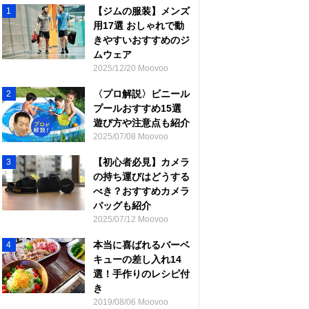
【ジムの服装】メンズ
1
用17選 おしゃれで動
きやすいおすすめのジ
ムウェア
2025/12/20 Moovoo
〈プロ解説〉ビニール
2
プールおすすめ15選
遊び方や注意点も紹介
2025/07/08 Moovoo
【初心者必見】カメラ
3
の持ち運びはどうする
べき？おすすめカメラ
バッグも紹介
2025/07/12 Moovoo
本当に喜ばれるバーベ
4
キューの差し入れ14
選！手作りのレシピ付
き
2019/08/06 Moovoo