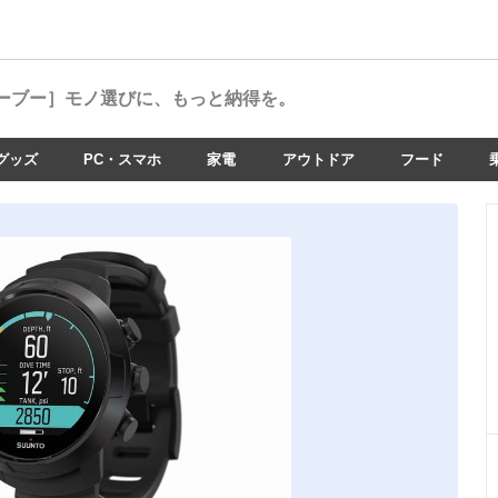
ーブー］
モノ選びに、もっと納得を。
グッズ
PC・スマホ
家電
アウトドア
フード