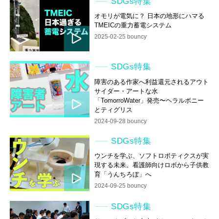
SDGs特集
オモリが電気に？ 日本の地形にハマる
TMEICの重力蓄電システム
2025-02-25 bouncy
SDGs特集
障害のある作家へ利益還元されるアウト
サイダー・アートな水
「TomorroWater」発売〜ヘラルボニー
とティグリス
2024-09-28 bouncy
SDGs特集
ウンチを学ぶ、ソフトロボティクスが実
現する未来。看護師向けロボから子供教
育「うんちろぼ」へ
2024-09-25 bouncy
SDGs特集