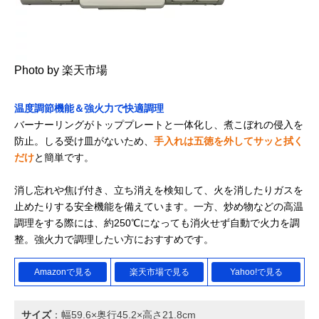
Photo by 楽天市場
温度調節機能＆強火力で快適調理
バーナーリングがトッププレートと一体化し、煮こぼれの侵入を
防止。しる受け皿がないため、
手入れは五徳を外してサッと拭く
だけ
と簡単です。
消し忘れや焦げ付き、立ち消えを検知して、火を消したりガスを
止めたりする安全機能を備えています。一方、炒め物などの高温
調理をする際には、約250℃になっても消火せず自動で火力を調
整。強火力で調理したい方におすすめです。
Amazonで見る
楽天市場で見る
Yahoo!で見る
サイズ
：幅59.6×奥行45.2×高さ21.8cm