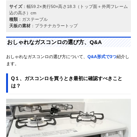
サイズ
：幅59.2×奥行50×高さ18.3（トップ面＋外周フレーム
込の高さ）cm
種類
：ガステーブル
天板の素材
：プラチナカラートップ
おしゃれなガスコンロの選び方、Q&A
おしゃれなガスコンロの選び方について、
Q&A形式で3つ
紹介し
ます。
Q１、ガスコンロを買うとき最初に確認すべきこと
は？