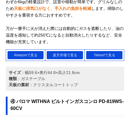
わずか6kgの軽量設計で、設置や移動が簡単です。グリルなしの
ため
天板に排気口がなく、手入れの負担を軽減
します。掃除のし
やすさを重視する方におすすめです。
万が一勝手に火が消えた際には自動的にガスを遮断したり、油の
温度を感知して約250℃になると自動消火したりするなど、安全
機能が充実しています。
Amazonで見る
楽天市場で見る
Yahoo!で見る
サイズ
：幅59.6×奥行44.8×高さ21.8cm
種類
：ガステーブル
天板の素材
：クリスタルコートトップ
④ パロマ WITHNA ビルトインガスコンロ PD-819WS-
60CV