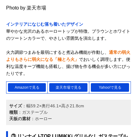
Photo by 楽天市場
インテリアになじむ落ち着いたデザイン
華やかな光沢のあるホーロートップが特徴。ブラウンとホワイト
のツートンカラーで、やさしい雰囲気を演出します。
火力調節つまみを最弱にすると煮込み機能が作動し、
通常の弱火
よりもさらに弱火になる「極とろ火」
でおいしく調理します。便
利な温度キープ機能も搭載し、揚げ物を作る機会が多い方にぴっ
たりです。
Amazonで見る
楽天市場で見る
Yahoo!で見る
サイズ
：幅59.2×奥行46.1×高さ21.8cm
種類
：ガステーブル
天板の素材
：ホーロー
③ リンナイ ‎I-TOP LUMiKKi グリルなしガステーブル