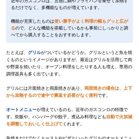
近年のガスコンロは、五徳に鍋やフライパンを乗せて加熱す
るだけでなく、多機能なものが増えています。
機能が充実したものは
使い勝手がよく料理の幅もグッと広が
る
ので、どんな機能を搭載しているかも事前にしっかりと調
べてから購入することをおすすめします。
たとえば、
グリル
がついているかどうか。グリルというと魚を焼
くものというイメージがありますが、最近はグリルを活用して肉
や野菜を焼いたり、オーブン料理をしたりする人も増え、専用の
調理器具も多く出ています。
グリルには片面焼きと両面焼きがあり、
両面焼きの場合は、上下
から加熱するので途中で裏返す必要がなく便利
です。
オートメニュー
が増えているのも、近年のガスコンロの特徴で
す。炊飯や、ハンバーグや餃子、煮込み料理なども
自動で火加減
を調整しておいしく仕上げて
くれます。
魚焼きだけでなくトーストやピザといったグリルのオートメニュ