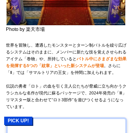
Photo by 楽天市場
世界を冒険し、遭遇したモンスターとターン制バトルを繰り広げ
るシステムはそのままに、メンバーに新たな技を覚えさせられる
アイテム「巻物」や、所持していると
バトル中にさまざまな効果
を発揮する5つの「紋章」といった新システムが登場
。さらに
「Ⅱ」では「サマルトリアの王女」を仲間に加えられます。
伝説の勇者「ロト」の血を引く主人公たちが脅威に立ち向かうク
ラシカルな名作が現代に蘇るパッケージで、2024年発売の「Ⅲ」
リマスター版と合わせて“ロト3部作”を遊びつくせるようになっ
ています。
PICK UP!