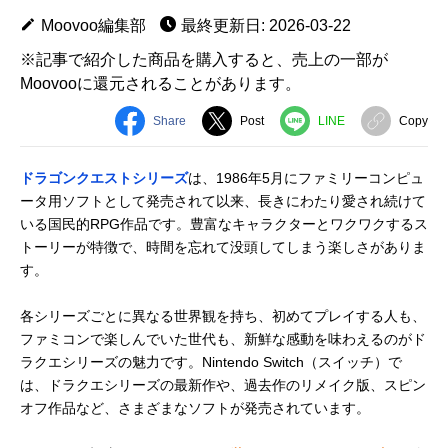
Moovoo編集部
最終更新日: 2026-03-22
※記事で紹介した商品を購入すると、売上の一部が
Moovooに還元されることがあります。
Share
Post
LINE
Copy
ドラゴンクエストシリーズ
は、1986年5月にファミリーコンピュ
ータ用ソフトとして発売されて以来、長きにわたり愛され続けて
いる国民的RPG作品です。豊富なキャラクターとワクワクするス
トーリーが特徴で、時間を忘れて没頭してしまう楽しさがありま
す。
各シリーズごとに異なる世界観を持ち、初めてプレイする人も、
ファミコンで楽しんでいた世代も、新鮮な感動を味わえるのがド
ラクエシリーズの魅力です。Nintendo Switch（スイッチ）で
は、ドラクエシリーズの最新作や、過去作のリメイク版、スピン
オフ作品など、さまざまなソフトが発売されています。