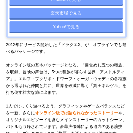
楽天市場で見る
Yahoo!で見る
2012年にサービス開始した「ドラクエX」が、オフラインでも遊
べるパッケージです。
オンライン版の基本パッケージとなる、「目覚めし五つの種族」
を収録。冒険の舞台は、5つの種族が暮らす世界「アストルティ
ア」。エルフ・プクリポ・ドワーフ・オーガ・ウェディの各種族
から選ばれた仲間と共に、世界を破滅に導く「冥王ネルゲル」を
打ち倒す壮大な旅に出ます。
1人でじっくり遊べるよう、グラフィックやゲームバランスなど
を一新。さらに
オンライン版では語られなかったストーリー
や、
オリジナルエピソードを含むメインストーリーのカットシーン、
バトルも収録されています。豪華声優陣による迫力のある演技