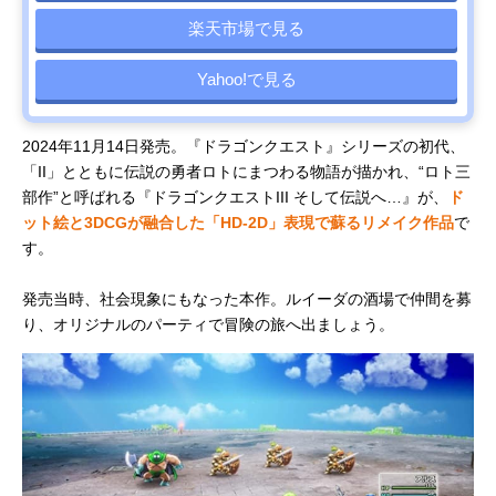
楽天市場で見る
Yahoo!で見る
2024年11月14日発売。『ドラゴンクエスト』シリーズの初代、
「II」とともに伝説の勇者ロトにまつわる物語が描かれ、“ロト三
部作”と呼ばれる『ドラゴンクエストIII そして伝説へ…』が、
ド
ット絵と3DCGが融合した「HD-2D」表現で蘇るリメイク作品
で
す。
発売当時、社会現象にもなった本作。ルイーダの酒場で仲間を募
り、オリジナルのパーティで冒険の旅へ出ましょう。