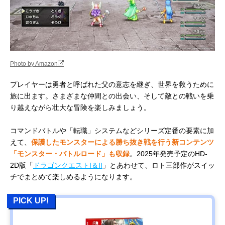
Photo by Amazon
プレイヤーは勇者と呼ばれた父の意志を継ぎ、世界を救うために
旅に出ます。さまざまな仲間との出会い、そして敵との戦いを乗
り越えながら壮大な冒険を楽しみましょう。
コマンドバトルや「転職」システムなどシリーズ定番の要素に加
えて、
保護したモンスターによる勝ち抜き戦を行う新コンテンツ
「モンスター・バトルロード」も収録
。2025年発売予定のHD-
2D版「
ドラゴンクエストI＆II
」とあわせて、ロト三部作がスイッ
チでまとめて楽しめるようになります。
PICK UP!