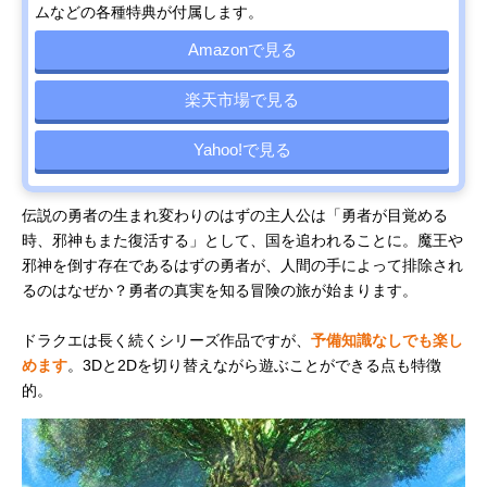
ムなどの各種特典が付属します。
Amazonで見る
楽天市場で見る
Yahoo!で見る
伝説の勇者の生まれ変わりのはずの主人公は「勇者が目覚める
時、邪神もまた復活する」として、国を追われることに。魔王や
邪神を倒す存在であるはずの勇者が、人間の手によって排除され
るのはなぜか？勇者の真実を知る冒険の旅が始まります。
ドラクエは長く続くシリーズ作品ですが、
予備知識なしでも楽し
めます
。3Dと2Dを切り替えながら遊ぶことができる点も特徴
的。