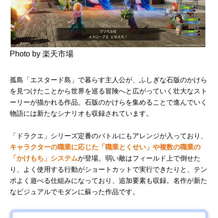
Photo by 楽天市場
孤島「エスタード島」で暮らす主人公が、ふしぎな石版のかけら
を見つけたことから世界を巡る冒険へと広がっていく壮大なスト
ーリーが描かれる作品。石版のかけらを集めることで進んでいく
物語には新たなシナリオも収録されています。
「ドラクエ」シリーズ定番のバトルにもアレンジが入っており、
キャラクターの職業に応じた「職業とくせい」や複数の職業の
「かけもち」システム
が登場。弱い敵はフィールド上で倒せた
り、よく使用する行動がショートカットで実行できたりと、テン
ポよく遊べる仕組みになっており、追加要素も収録。名作が新た
なビジュアルでモダンに蘇った作品です。