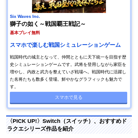
Six Waves Inc.
獅子の如く～戦国覇王戦記～
基本プレイ無料
スマホで楽しむ戦国シミュレーションゲーム
戦国時代の城主となって、仲間とともに天下統一を目指す歴
史シミュレーションゲームです。武将を登用しながら家臣を
増やし、内政と武力を整えていざ戦場へ。戦国時代に活躍し
た名将たちも数多く登場。鮮やかなグラフィックも魅力で
す。
スマホで見る
〈PICK UP!〉Switch（スイッチ）、おすすめド
ラクエシリーズ作品を紹介