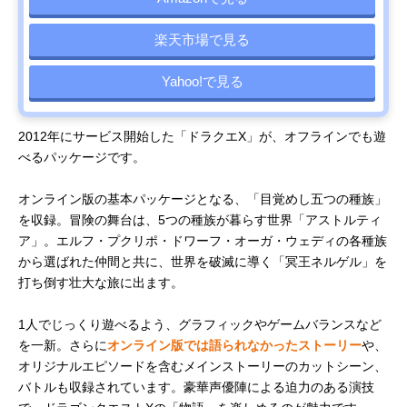
楽天市場で見る
Yahoo!で見る
2012年にサービス開始した「ドラクエX」が、オフラインでも遊
べるパッケージです。
オンライン版の基本パッケージとなる、「目覚めし五つの種族」
を収録。冒険の舞台は、5つの種族が暮らす世界「アストルティ
ア」。エルフ・プクリポ・ドワーフ・オーガ・ウェディの各種族
から選ばれた仲間と共に、世界を破滅に導く「冥王ネルゲル」を
打ち倒す壮大な旅に出ます。
1人でじっくり遊べるよう、グラフィックやゲームバランスなど
を一新。さらに
オンライン版では語られなかったストーリー
や、
オリジナルエピソードを含むメインストーリーのカットシーン、
バトルも収録されています。豪華声優陣による迫力のある演技