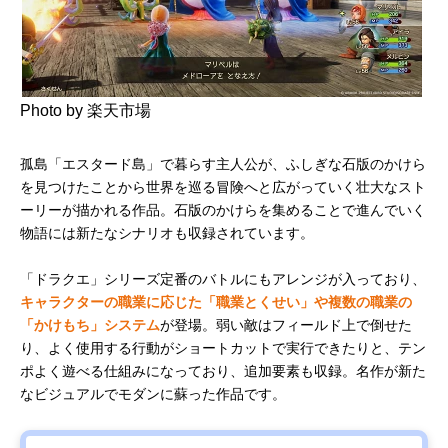
Photo by 楽天市場
孤島「エスタード島」で暮らす主人公が、ふしぎな石版のかけら
を見つけたことから世界を巡る冒険へと広がっていく壮大なスト
ーリーが描かれる作品。石版のかけらを集めることで進んでいく
物語には新たなシナリオも収録されています。
「ドラクエ」シリーズ定番のバトルにもアレンジが入っており、
キャラクターの職業に応じた「職業とくせい」や複数の職業の
「かけもち」システム
が登場。弱い敵はフィールド上で倒せた
り、よく使用する行動がショートカットで実行できたりと、テン
ポよく遊べる仕組みになっており、追加要素も収録。名作が新た
なビジュアルでモダンに蘇った作品です。