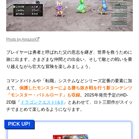
Photo by Amazon
プレイヤーは勇者と呼ばれた父の意志を継ぎ、世界を救うために
旅に出ます。さまざまな仲間との出会い、そして敵との戦いを乗
り越えながら壮大な冒険を楽しみましょう。
コマンドバトルや「転職」システムなどシリーズ定番の要素に加
えて、
保護したモンスターによる勝ち抜き戦を行う新コンテンツ
「モンスター・バトルロード」も収録
。2025年発売予定のHD-
2D版「
ドラゴンクエストI＆II
」とあわせて、ロト三部作がスイッ
チでまとめて楽しめるようになります。
PICK UP!