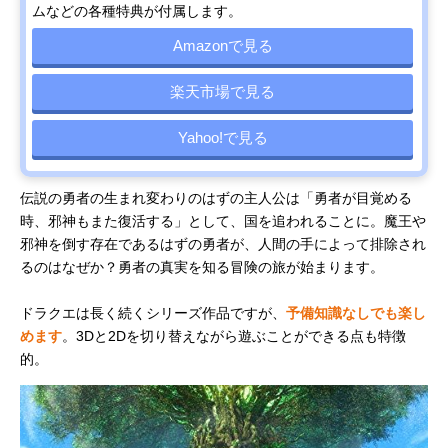
ムなどの各種特典が付属します。
Amazonで見る
楽天市場で見る
Yahoo!で見る
伝説の勇者の生まれ変わりのはずの主人公は「勇者が目覚める
時、邪神もまた復活する」として、国を追われることに。魔王や
邪神を倒す存在であるはずの勇者が、人間の手によって排除され
るのはなぜか？勇者の真実を知る冒険の旅が始まります。
ドラクエは長く続くシリーズ作品ですが、
予備知識なしでも楽し
めます
。3Dと2Dを切り替えながら遊ぶことができる点も特徴
的。