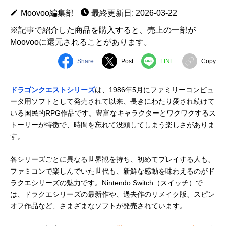
Moovoo編集部
最終更新日: 2026-03-22
※記事で紹介した商品を購入すると、売上の一部が
Moovooに還元されることがあります。
Share
Post
LINE
Copy
ドラゴンクエストシリーズ
は、1986年5月にファミリーコンピュ
ータ用ソフトとして発売されて以来、長きにわたり愛され続けて
いる国民的RPG作品です。豊富なキャラクターとワクワクするス
トーリーが特徴で、時間を忘れて没頭してしまう楽しさがありま
す。
各シリーズごとに異なる世界観を持ち、初めてプレイする人も、
ファミコンで楽しんでいた世代も、新鮮な感動を味わえるのがド
ラクエシリーズの魅力です。Nintendo Switch（スイッチ）で
は、ドラクエシリーズの最新作や、過去作のリメイク版、スピン
オフ作品など、さまざまなソフトが発売されています。