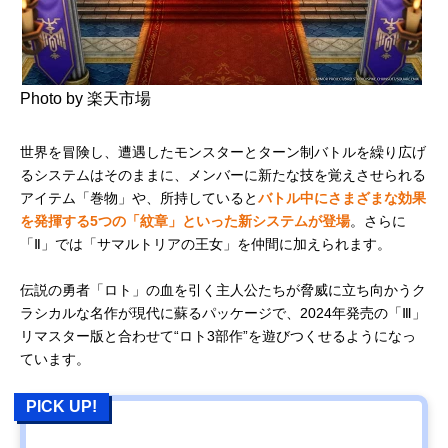
Photo by 楽天市場
世界を冒険し、遭遇したモンスターとターン制バトルを繰り広げ
るシステムはそのままに、メンバーに新たな技を覚えさせられる
アイテム「巻物」や、所持していると
バトル中にさまざまな効果
を発揮する5つの「紋章」といった新システムが登場
。さらに
「Ⅱ」では「サマルトリアの王女」を仲間に加えられます。
伝説の勇者「ロト」の血を引く主人公たちが脅威に立ち向かうク
ラシカルな名作が現代に蘇るパッケージで、2024年発売の「Ⅲ」
リマスター版と合わせて“ロト3部作”を遊びつくせるようになっ
ています。
PICK UP!