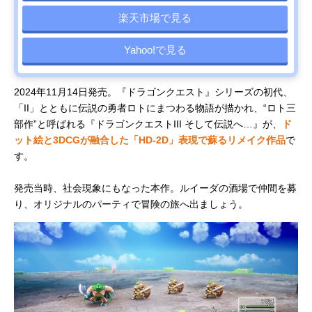
楽天市場で見る
Yahoo!で見る
2024年11月14日発売。『ドラゴンクエスト』シリーズの初代、
「II」とともに伝説の勇者ロトにまつわる物語が描かれ、“ロト三
部作”と呼ばれる『ドラゴンクエストIII そして伝説へ…』が、
ド
ット絵と3DCGが融合した「HD-2D」表現で蘇るリメイク作品
で
す。
発売当時、社会現象にもなった本作。ルイーダの酒場で仲間を募
り、オリジナルのパーティで冒険の旅へ出ましょう。