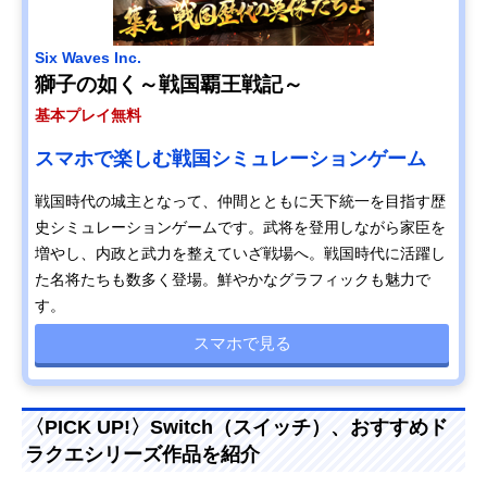
Six Waves Inc.
獅子の如く～戦国覇王戦記～
基本プレイ無料
スマホで楽しむ戦国シミュレーションゲーム
戦国時代の城主となって、仲間とともに天下統一を目指す歴
史シミュレーションゲームです。武将を登用しながら家臣を
増やし、内政と武力を整えていざ戦場へ。戦国時代に活躍し
た名将たちも数多く登場。鮮やかなグラフィックも魅力で
す。
スマホで見る
〈PICK UP!〉Switch（スイッチ）、おすすめド
ラクエシリーズ作品を紹介