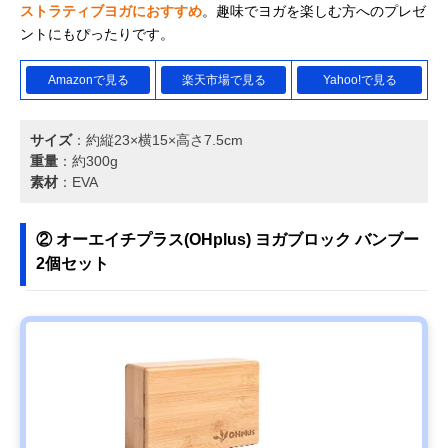
ストラティブヨガにおすすめ
。趣味でヨガを楽しむ方へのプレゼ
ントにもぴったりです。
Amazonで見る
楽天市場で見る
Yahoo!で見る
サイズ
：約縦23×横15×高さ7.5cm
重量
：約300g
素材
：EVA
② オーエイチプラス(OHplus) ヨガブロック バンブー
2個セット