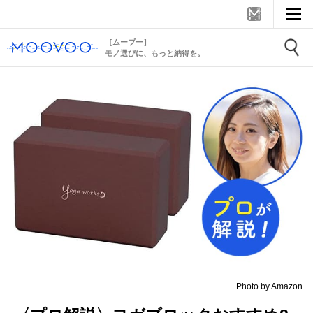
［ムーブー］
モノ選びに、もっと納得を。
Photo by Amazon