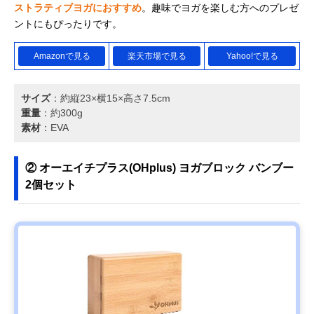
ストラティブヨガにおすすめ
。趣味でヨガを楽しむ方へのプレゼ
ントにもぴったりです。
Amazonで見る
楽天市場で見る
Yahoo!で見る
サイズ
：約縦23×横15×高さ7.5cm
重量
：約300g
素材
：EVA
② オーエイチプラス(OHplus) ヨガブロック バンブー
2個セット