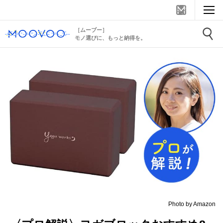
［ムーブー］
モノ選びに、もっと納得を。
Photo by Amazon