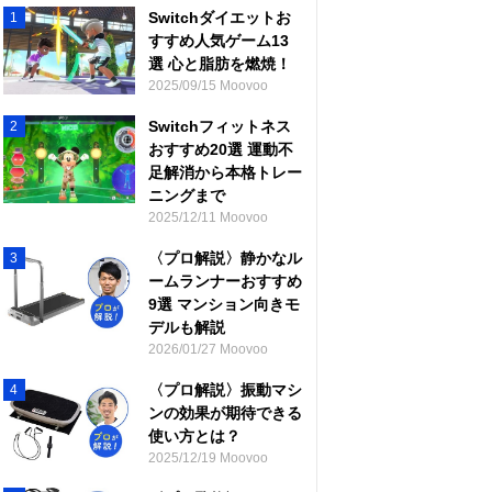
Switchダイエットお
1
すすめ人気ゲーム13
選 心と脂肪を燃焼！
2025/09/15 Moovoo
Switchフィットネス
2
おすすめ20選 運動不
足解消から本格トレー
ニングまで
2025/12/11 Moovoo
〈プロ解説〉静かなル
3
ームランナーおすすめ
9選 マンション向きモ
デルも解説
2026/01/27 Moovoo
〈プロ解説〉振動マシ
4
ンの効果が期待できる
使い方とは？
2025/12/19 Moovoo