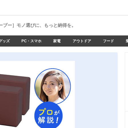
ーブー］
モノ選びに、もっと納得を。
グッズ
PC・スマホ
家電
アウトドア
フード