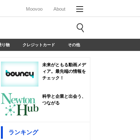
Moovoo
About
乗り物
クレジットカード
その他
未来がともる動画メデ
ィア。最先端の情報を
チェック！
科学と企業と出会う、
つながる
ランキング