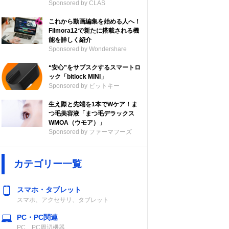
Sponsored by CLAS
これから動画編集を始める人へ！
Filmora12で新たに搭載される機
能を詳しく紹介
Sponsored by Wondershare
“安心”をサブスクするスマートロ
ック「bitlock MINI」
Sponsored by ビットキー
生え際と先端を1本でWケア！ま
つ毛美容液「まつ毛デラックス
WMOA（ウモア）」
Sponsored by ファーマフーズ
カテゴリー一覧
スマホ・タブレット
スマホ、アクセサリ、タブレット
PC・PC関連
PC、PC周辺機器