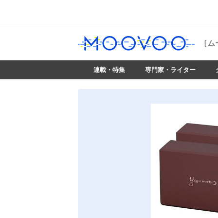
［ム
連載・特集
専門家・ライター