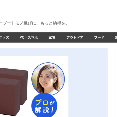
ーブー］
モノ選びに、もっと納得を。
グッズ
PC・スマホ
家電
アウトドア
フード