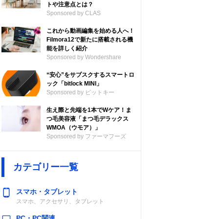
トや注意点とは？
Sponsored by CLAS
これから動画編集を始める人へ！
Filmora12で新たに搭載される機
能を詳しく紹介
Sponsored by Wondershare
“安心”をサブスクするスマートロ
ック「bitlock MINI」
Sponsored by ビットキー
生え際と先端を1本でWケア！ま
つ毛美容液「まつ毛デラックス
WMOA（ウモア）」
Sponsored by ファーマフーズ
カテゴリー一覧
スマホ・タブレット
スマホ、アクセサリ、タブレット
PC・PC関連