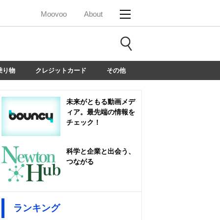
Moovoo
About
乗り物
クレジットカード
その他
未来がともる動画メデ
ィア。最先端の情報を
チェック！
科学と企業と出会う、
つながる
ランキング