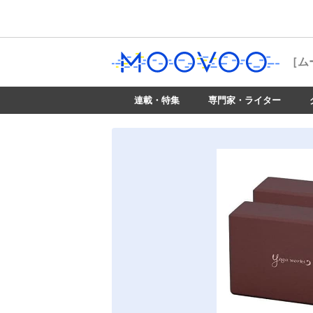
［ム
連載・特集
専門家・ライター