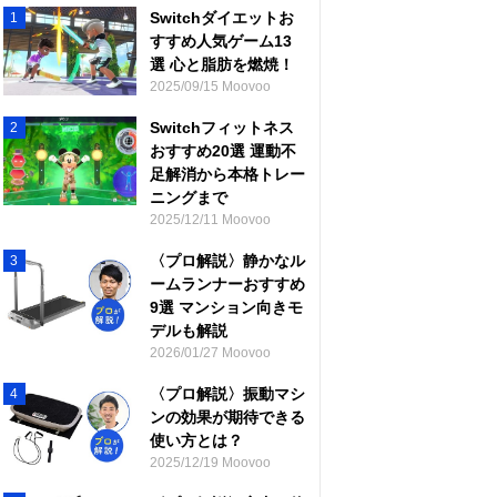
Switchダイエットお
1
すすめ人気ゲーム13
選 心と脂肪を燃焼！
2025/09/15 Moovoo
Switchフィットネス
2
おすすめ20選 運動不
足解消から本格トレー
ニングまで
2025/12/11 Moovoo
〈プロ解説〉静かなル
3
ームランナーおすすめ
9選 マンション向きモ
デルも解説
2026/01/27 Moovoo
〈プロ解説〉振動マシ
4
ンの効果が期待できる
使い方とは？
2025/12/19 Moovoo