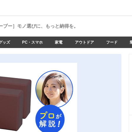
ーブー］
モノ選びに、もっと納得を。
グッズ
PC・スマホ
家電
アウトドア
フード