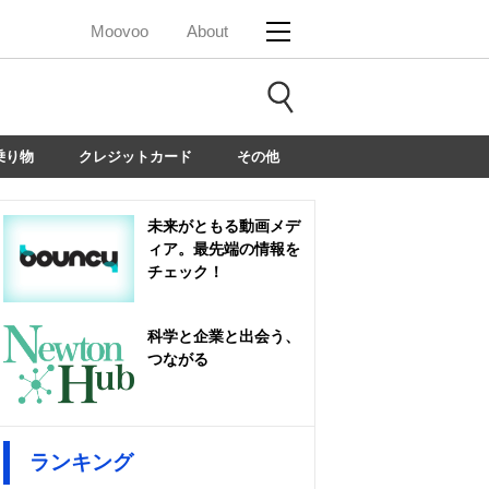
Moovoo
About
乗り物
クレジットカード
その他
未来がともる動画メデ
ィア。最先端の情報を
チェック！
科学と企業と出会う、
つながる
ランキング