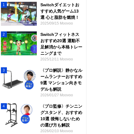
Switchダイエットお
1
すすめ人気ゲーム13
選 心と脂肪を燃焼！
2025/09/15 Moovoo
Switchフィットネス
2
おすすめ20選 運動不
足解消から本格トレー
ニングまで
2025/12/11 Moovoo
〈プロ解説〉静かなル
3
ームランナーおすすめ
9選 マンション向きモ
デルも解説
2026/01/27 Moovoo
〈プロ監修〉チンニン
4
グスタンド、おすすめ
10選 後悔しないため
の選び方も解説
2026/02/10 Moovoo