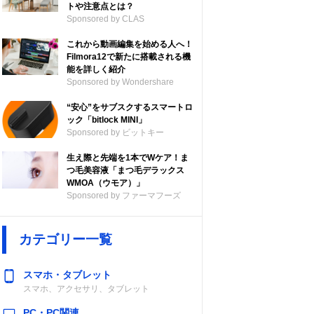
トや注意点とは？
Sponsored by CLAS
これから動画編集を始める人へ！
Filmora12で新たに搭載される機
能を詳しく紹介
Sponsored by Wondershare
“安心”をサブスクするスマートロ
ック「bitlock MINI」
Sponsored by ビットキー
生え際と先端を1本でWケア！ま
つ毛美容液「まつ毛デラックス
WMOA（ウモア）」
Sponsored by ファーマフーズ
カテゴリー一覧
スマホ・タブレット
スマホ、アクセサリ、タブレット
PC・PC関連