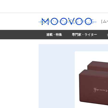
［ム
連載・特集
専門家・ライター