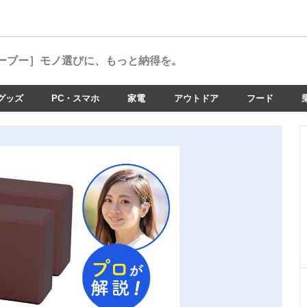
ーブー］
モノ選びに、もっと納得を。
グッズ
PC・スマホ
家電
アウトドア
フード