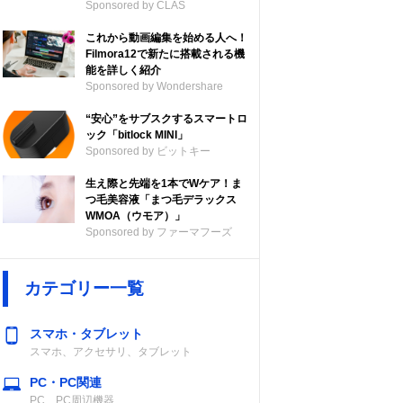
Sponsored by CLAS
これから動画編集を始める人へ！
Filmora12で新たに搭載される機
能を詳しく紹介
Sponsored by Wondershare
“安心”をサブスクするスマートロ
ック「bitlock MINI」
Sponsored by ビットキー
生え際と先端を1本でWケア！ま
つ毛美容液「まつ毛デラックス
WMOA（ウモア）」
Sponsored by ファーマフーズ
カテゴリー一覧
スマホ・タブレット
スマホ、アクセサリ、タブレット
PC・PC関連
PC、PC周辺機器