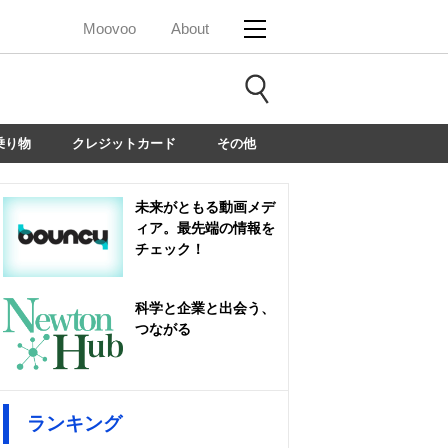
Moovoo
About
乗り物
クレジットカード
その他
未来がともる動画メデ
ィア。最先端の情報を
チェック！
科学と企業と出会う、
つながる
ランキング