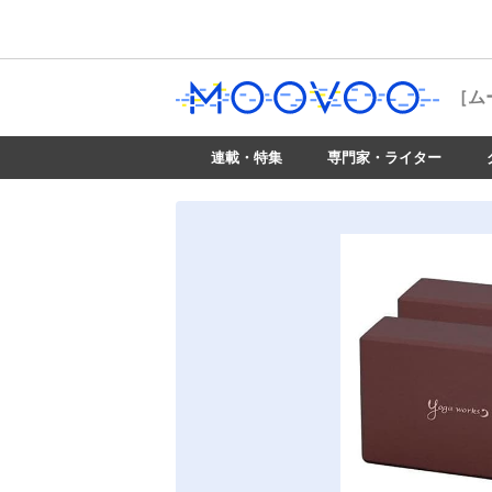
［ム
連載・特集
専門家・ライター