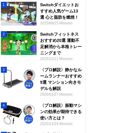
Switchダイエットお
1
すすめ人気ゲーム13
選 心と脂肪を燃焼！
2025/09/15 Moovoo
Switchフィットネス
2
おすすめ20選 運動不
足解消から本格トレー
ニングまで
2025/12/11 Moovoo
〈プロ解説〉静かなル
3
ームランナーおすすめ
9選 マンション向きモ
デルも解説
2026/01/27 Moovoo
〈プロ解説〉振動マシ
4
ンの効果が期待できる
使い方とは？
2025/12/19 Moovoo