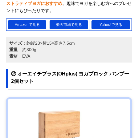
ストラティブヨガにおすすめ
。趣味でヨガを楽しむ方へのプレゼ
ントにもぴったりです。
Amazonで見る
楽天市場で見る
Yahoo!で見る
サイズ
：約縦23×横15×高さ7.5cm
重量
：約300g
素材
：EVA
② オーエイチプラス(OHplus) ヨガブロック バンブー
2個セット