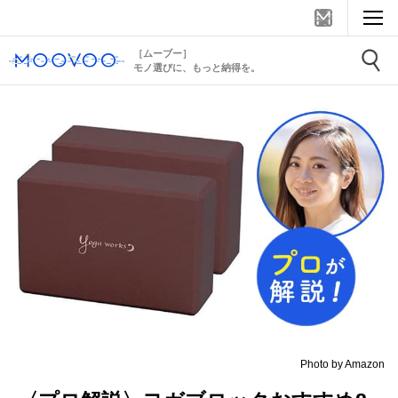
［ムーブー］
モノ選びに、もっと納得を。
Photo by Amazon