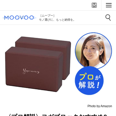
［ムーブー］
モノ選びに、もっと納得を。
Photo by Amazon