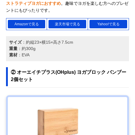
ストラティブヨガにおすすめ
。趣味でヨガを楽しむ方へのプレゼ
ントにもぴったりです。
Amazonで見る
楽天市場で見る
Yahoo!で見る
サイズ
：約縦23×横15×高さ7.5cm
重量
：約300g
素材
：EVA
② オーエイチプラス(OHplus) ヨガブロック バンブー
2個セット