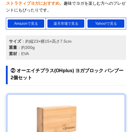
ストラティブヨガにおすすめ
。趣味でヨガを楽しむ方へのプレゼ
ントにもぴったりです。
Amazonで見る
楽天市場で見る
Yahoo!で見る
サイズ
：約縦23×横15×高さ7.5cm
重量
：約300g
素材
：EVA
② オーエイチプラス(OHplus) ヨガブロック バンブー
2個セット