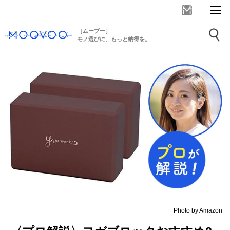
［ムーブー］
モノ選びに、もっと納得を。
Photo by Amazon