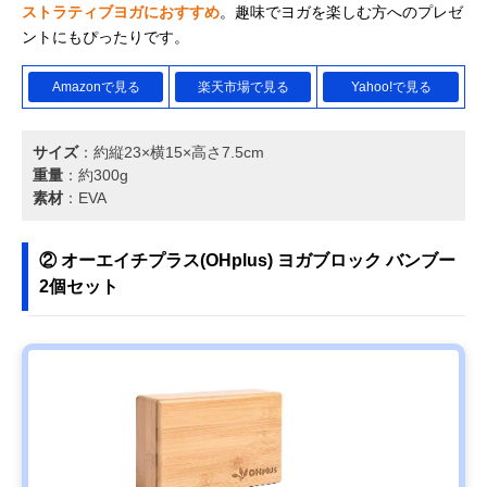
ストラティブヨガにおすすめ
。趣味でヨガを楽しむ方へのプレゼ
ントにもぴったりです。
Amazonで見る
楽天市場で見る
Yahoo!で見る
サイズ
：約縦23×横15×高さ7.5cm
重量
：約300g
素材
：EVA
② オーエイチプラス(OHplus) ヨガブロック バンブー
2個セット