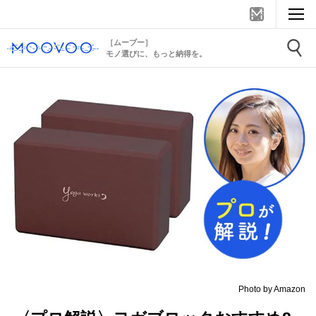
［ムーブー］
モノ選びに、もっと納得を。
Photo by Amazon