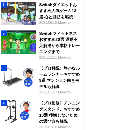
Switchダイエットお
1
すすめ人気ゲーム13
選 心と脂肪を燃焼！
2025/09/15 Moovoo
Switchフィットネス
2
おすすめ20選 運動不
足解消から本格トレー
ニングまで
2025/12/11 Moovoo
〈プロ解説〉静かなル
3
ームランナーおすすめ
9選 マンション向きモ
デルも解説
2026/01/27 Moovoo
〈プロ監修〉チンニン
4
グスタンド、おすすめ
10選 後悔しないため
の選び方も解説
2026/02/10 Moovoo