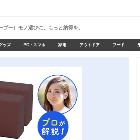
ーブー］
モノ選びに、もっと納得を。
グッズ
PC・スマホ
家電
アウトドア
フード