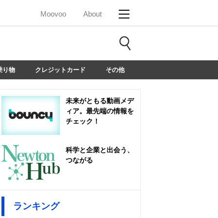
Moovoo
About
乗り物
クレジットカード
その他
未来がともる動画メデ
ィア。最先端の情報を
チェック！
科学と企業と出会う、
つながる
ランキング