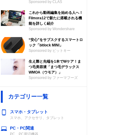
Sponsored by CLAS
これから動画編集を始める人へ！
Filmora12で新たに搭載される機
能を詳しく紹介
Sponsored by Wondershare
“安心”をサブスクするスマートロ
ック「bitlock MINI」
Sponsored by ビットキー
生え際と先端を1本でWケア！ま
つ毛美容液「まつ毛デラックス
WMOA（ウモア）」
Sponsored by ファーマフーズ
カテゴリー一覧
スマホ・タブレット
スマホ、アクセサリ、タブレット
PC・PC関連
PC、PC周辺機器