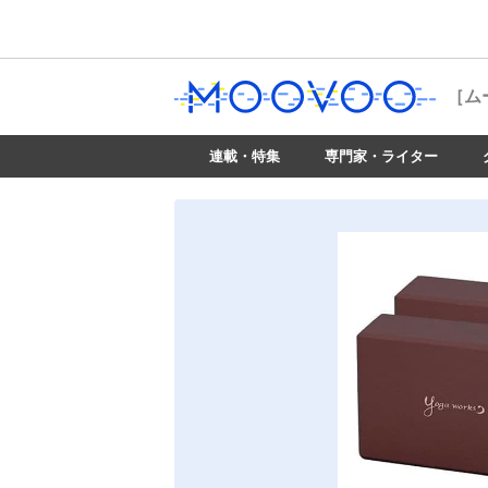
［ム
連載・特集
専門家・ライター