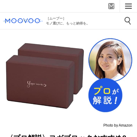
［ムーブー］
モノ選びに、もっと納得を。
Photo by Amazon