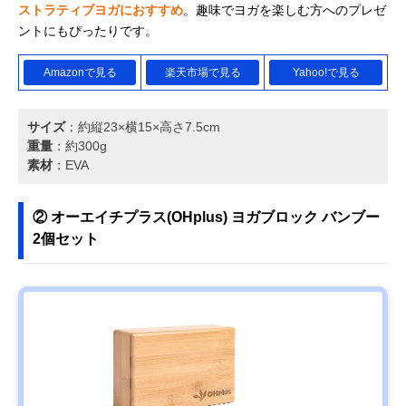
ストラティブヨガにおすすめ
。趣味でヨガを楽しむ方へのプレゼ
ントにもぴったりです。
Amazonで見る
楽天市場で見る
Yahoo!で見る
サイズ
：約縦23×横15×高さ7.5cm
重量
：約300g
素材
：EVA
② オーエイチプラス(OHplus) ヨガブロック バンブー
2個セット