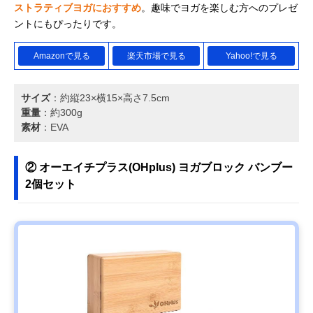
ストラティブヨガにおすすめ
。趣味でヨガを楽しむ方へのプレゼ
ントにもぴったりです。
Amazonで見る
楽天市場で見る
Yahoo!で見る
サイズ
：約縦23×横15×高さ7.5cm
重量
：約300g
素材
：EVA
② オーエイチプラス(OHplus) ヨガブロック バンブー
2個セット