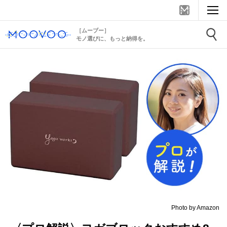
［ムーブー］
モノ選びに、もっと納得を。
Photo by Amazon