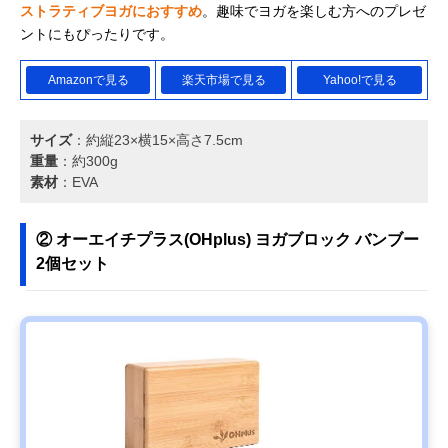
ストラティブヨガにおすすめ
。趣味でヨガを楽しむ方へのプレゼ
ントにもぴったりです。
Amazonで見る
楽天市場で見る
Yahoo!で見る
サイズ
：約縦23×横15×高さ7.5cm
重量
：約300g
素材
：EVA
② オーエイチプラス(OHplus) ヨガブロック バンブー
2個セット