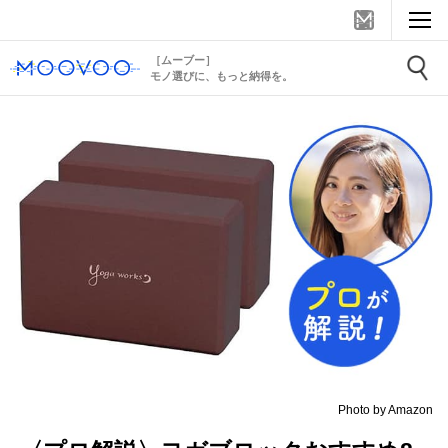
［ムーブー］
モノ選びに、もっと納得を。
Photo by Amazon