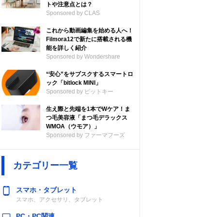
トや注意点とは？
Sponsored by CLAS
これから動画編集を始める人へ！
Filmora12で新たに搭載される機
能を詳しく紹介
Sponsored by Wondershare
“安心”をサブスクするスマートロ
ック「bitlock MINI」
Sponsored by ビットキー
生え際と先端を1本でWケア！ま
つ毛美容液「まつ毛デラックス
WMOA（ウモア）」
Sponsored by ファーマフーズ
カテゴリー一覧
スマホ・タブレット
スマホ、アクセサリ、タブレット
PC・PC関連