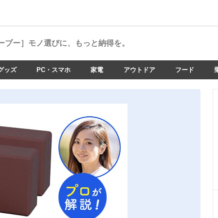
ーブー］
モノ選びに、もっと納得を。
グッズ
PC・スマホ
家電
アウトドア
フード