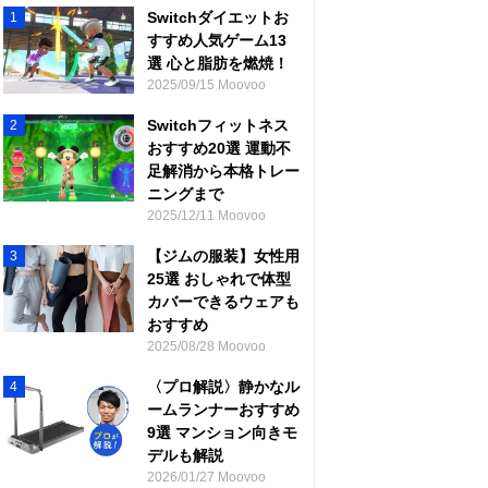
Switchダイエットお
1
すすめ人気ゲーム13
選 心と脂肪を燃焼！
2025/09/15 Moovoo
Switchフィットネス
2
おすすめ20選 運動不
足解消から本格トレー
ニングまで
2025/12/11 Moovoo
【ジムの服装】女性用
3
25選 おしゃれで体型
カバーできるウェアも
おすすめ
2025/08/28 Moovoo
〈プロ解説〉静かなル
4
ームランナーおすすめ
9選 マンション向きモ
デルも解説
2026/01/27 Moovoo