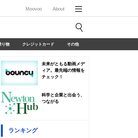
Moovoo
About
乗り物
クレジットカード
その他
未来がともる動画メデ
ィア。最先端の情報を
チェック！
科学と企業と出会う、
つながる
ランキング