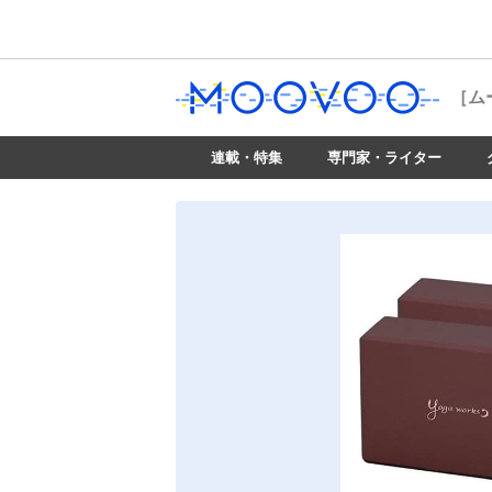
［ム
連載・特集
専門家・ライター